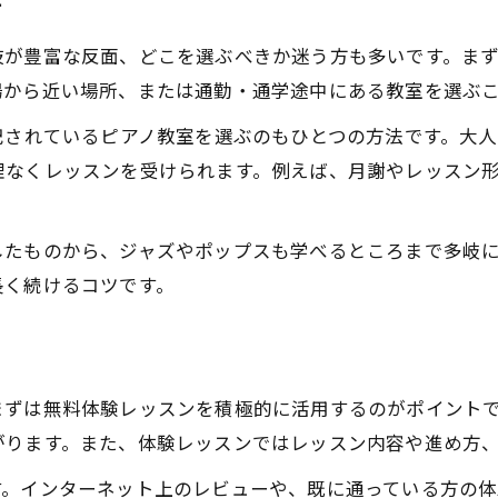
ピアノ教室東京 大人初心者が続けやすい理由
方
ピアノ教室おすすめ 大人初心者の入門ポイント
肢が豊富な反面、どこを選ぶべきか迷う方も多いです。ま
個人ピアノ教室で安心して学べるメリット
場から近い場所、または通勤・通学途中にある教室を選ぶ
アクセス重視なら知りたいピアノ教室選び
記されているピアノ教室を選ぶのもひとつの方法です。大
駅近で通いやすいピアノ教室の選び方
理なくレッスンを受けられます。例えば、月謝やレッスン
アクセス抜群のピアノ教室東京で探すコツ
ピアノ教室 大人が通いやすい立地の特徴
したものから、ジャズやポップスも学べるところまで多岐
生活動線に合うピアノ教室の選定ポイント
長く続けるコツです。
ピアノ教室おすすめ 大人に便利なアクセス条件
体験レッスンで見極めるピアノ教室の魅力
体験で分かるピアノ教室 大人初心者の安心感
まずは無料体験レッスンを積極的に活用するのがポイント
ピアノ教室東京 体験レッスンの活用法
がります。また、体験レッスンではレッスン内容や進め方
ピアノ教室おすすめ 大人が体験で見るポイント
す。インターネット上のレビューや、既に通っている方の