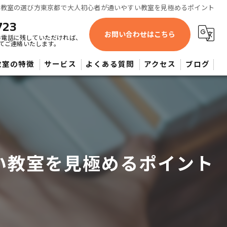
ノ教室の選び方東京都で大人初心者が通いやすい教室を見極めるポイント
723
お問い合わせはこちら
番電話に残していただければ、
てご連絡いたします。
教室の特徴
サービス
よくある質問
アクセス
ブログ
蔵野市近辺・よしみピアノ教室
供
人
い教室を見極めるポイント
心者
大希望者