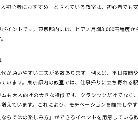
講師との相性を体験で感じる選び方
大人初心者におすすめ」とされている教室は、初心者でも
体験レッスンが充実したピアノ教室の特徴
コンクール対策も可能な教室選びの秘訣
ポイントです。東京都内には、ピアノ月謝3,000円程度
コンクールに強いピアノ教室東京の選び方
す。
ピアノ教室 大人でも本格指導を受ける方法
実績豊富なピアノ教室おすすめのポイント
は
ピアノ教室東京で指導密度を重視する理由
世代が通いやすい工夫が多数あります。例えば、平日夜間
コンクール志向に合うピアノ教室の特徴
っています。東京都内の教室では、仕事帰りに立ち寄れる
お申し込みはこちら
お申し込みはこちら
月謝と指導内容を両立するピアノ教室選択法
ラムも大人向けの大きな特徴です。クラシックだけでなく
ピアノ教室東京で月謝と内容をしっかり比較
も増えています。これにより、モチベーションを維持しやす
大人におすすめのピアノ教室 月謝の見極め方
人ならではの楽しみ方」ができるイベントを用意している
ピアノ教室おすすめ 大人向けコスパ重視の選び方
ピアノ教室 大人初心者が納得する月謝の相場感