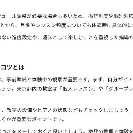
コンクールに強いピアノ教室体験の活用ポイント
個人対応が魅力のピアノ教室体験で得る安心感
ジュール調整が必要な場合も多いため、振替制度や個別対
東京で安く続けられるピアノ教室体験の魅力
いことから、月謝やレッスン頻度についても体験時に具体的
ピアノ教室を安く始めるための無料体験の活用
のない進度設定や、趣味として楽しむことを重視した指導
東京都の大人向け安価ピアノ教室体験の選び方
ピアノ教室体験で月謝や料金体系を比較しよう
安いピアノ教室体験で得られるコスパ重視の安心
のコツとは
体験レッスンで知る安価なピアノ教室の特徴
は、事前準備と体験中の観察が重要です。まず、自分がピ
お申し込みはこちら
お申し込みはこちら
体験レッスンから広がる新しいピアノの楽しみ方
しょう。東京都内の教室は「個人レッスン」や「グループ
ピアノ教室体験で見つける大人ならではの楽しさ
体験レッスンから始まるピアノの継続学習の魅力
さ、教室の設備やピアノの状態などもチェックしましょう
ピアノ教室体験で自己肯定感を高めるコツ
れるかが重要なポイントです。
発表会やコンクールに向けた体験レッスン活用法
気づきをメモしておくと良いでしょう。複数の教室で体験