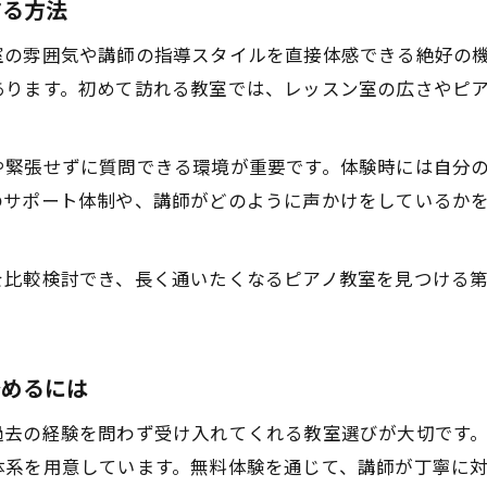
東京都で安い大人向けピアノ教室探しのヒント
する方法
ピアノ教室体験で講師との相性を確かめる方法
室の雰囲気や講師の指導スタイルを直接体感できる絶好の
名門ピアノ教室の体験で得られる安心感と学び
あります。初めて訪れる教室では、レッスン室の広さやピ
初めての方が無料体験で確認すべきポイント
ピアノ教室の体験で講師の指導を見極める視点
や緊張せずに質問できる環境が重要です。体験時には自分
大人初心者が体験でチェックすべき教室の雰囲気
のサポート体制や、講師がどのように声かけをしているか
東京都のピアノ教室で体験時に質問したいこと
ピアノ教室体験レッスンのやり方と流れを解説
を比較検討でき、長く通いたくなるピアノ教室を見つける
体験レッスンで学ぶピアノ教室の暗黙のルール
自分に合うピアノ教室を見極める体験方法
ピアノ教室の体験で自分に合う講師を探すコツ
始めるには
東京都内で大人向けピアノ教室体験を比較する
過去の経験を問わず受け入れてくれる教室選びが大切です
体験レッスンでピアノ教室の雰囲気を感じ取る
体系を用意しています。無料体験を通じて、講師が丁寧に