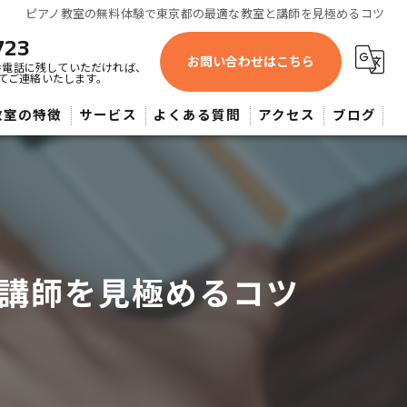
ピアノ教室の無料体験で東京都の最適な教室と講師を見極めるコツ
723
お問い合わせはこちら
番電話に残していただければ、
てご連絡いたします。
教室の特徴
サービス
よくある質問
アクセス
ブログ
蔵野市近辺・よしみピアノ教室
供
人
講師を見極めるコツ
心者
大希望者