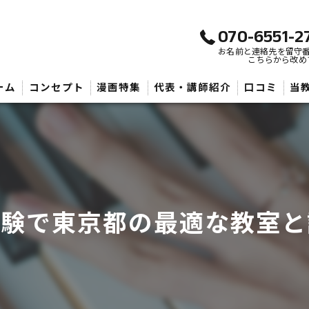
070-6551-2
お名前と連絡先を留守
こちらから改め
ーム
コンセプト
漫画特集
代表・講師紹介
口コミ
当
武
子
大
体験で東京都の最適な教室と
初
音