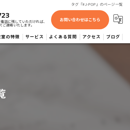
タグ『#J-POP』のページ一覧
723
お問い合わせはこちら
番電話に残していただければ、
てご連絡いたします。
教室の特徴
サービス
よくある質問
アクセス
ブログ
蔵野市近辺・よしみピアノ教室
供
人
覧
心者
大希望者