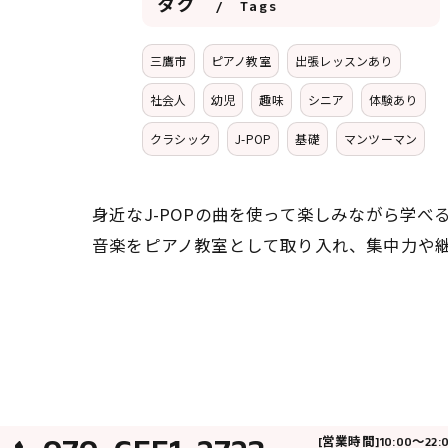
タグ
Tags
三鷹市
ピアノ教室
出張レッスンあり
社会人
幼児
趣味
シニア
体験あり
クラシック
J-POP
基礎
マンツーマン
身近なJ-POPの曲を使って楽しみながら学
音楽をピアノ教室として取り入れ、集中力や
[営業時間]10:00～22: