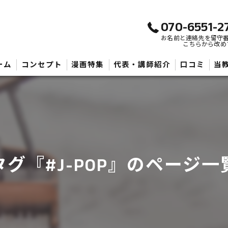
070-6551-2
お名前と連絡先を留守
こちらから改め
ーム
コンセプト
漫画特集
代表・講師紹介
口コミ
当
武
子
大
タグ『#J-POP』のページ一
初
音