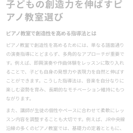
子どもの創造力を伸ばすピ
JR中央線沿線のピアノ教室事情を徹底解説
多彩なピアノ教室で創造性を磨く方法
アノ教室選び
ピアノ教室の比較ポイントと選び方のコツ
ピアノ教室で創造性を高める指導法とは
駅近ピアノ教室の利便性と通いやすさの魅
力
ピアノ教室で創造性を高めるためには、単なる譜面通り
の演奏指導にとどまらず、多角的なアプローチが重要で
JR中央線沿線でピアノ教室を探すポイント
す。例えば、即興演奏や作曲体験をレッスンに取り入れ
創造性重視のカリキュラムとは何か
ることで、子ども自身の発想力や表現力を自然と伸ばす
ピアノ教室の創造性重視カリキュラム解説
ことができます。こうした指導法は、音楽を自分なりに
子どもが伸びるピアノ教室の工夫とは
楽しむ姿勢を育み、長期的なモチベーション維持にもつ
創造性を引き出す指導内容とその狙い
ながります。
ピアノ教室で学べる独自カリキュラムとは
また、講師が生徒の個性やペースに合わせて柔軟にレッ
創造性と表現力を高めるピアノ教室選び
スン内容を調整することも大切です。例えば、JR中央線
ピアノ教室を探すならJR中央線エリアが便利
沿線の多くのピアノ教室では、基礎力の定着とともに、