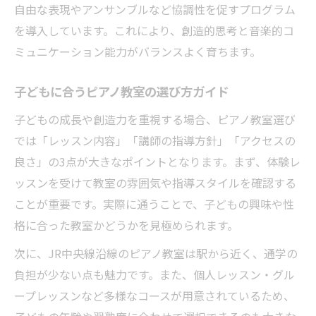
JR中央線エリアのピアノ教室利用のメリッ
自由な表現やアンサンブルなど協調性を促すプログラム
ト
を導入しています。これにより、創造的思考と音楽的コ
ピアノ教室探しで重視すべきアクセス条件
ミュニケーション能力がバランスよく育ちます。
JR中央線沿線のピアノ教室で得られる体験
子どもに合うピアノ教室の選び方ガイド
通いやすさと創造性を両立するピアノ教室
子どもの成長や創造力を重視する場合、ピアノ教室選び
ピアノ教室選びはJR中央線沿線が注目
では「レッスン内容」「講師の指導方針」「アクセスの
創造性を育む教室が注目される理由
良さ」の3点が大きなポイントとなります。まず、体験レ
創造性を育むピアノ教室が選ばれる背景
ッスンを受けて教室の雰囲気や指導スタイルを確認する
子どもの成長に最適なピアノ教室の条件
ことが重要です。実際に通うことで、子どもの興味や性
ピアノ教室で創造性重視が注目される理由
格に合った教室かどうかを見極められます。
ピアノ教室による脳発達への好影響とは
次に、JR中央線沿線のピアノ教室は駅から近く、通学の
保護者に支持されるピアノ教室の特徴
負担が少ない点も魅力です。また、個人レッスン・グル
レッスン選びで迷う母親へのヒント
ープレッスンなど多様なコースが用意されているため、
ピアノ教室選びで押さえたい比較ポイント