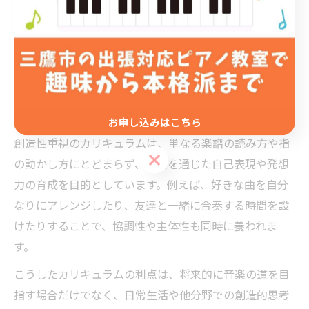
かどうかは大きなポイントです。従来の教則本中心の指
導だけでなく、即興演奏や作曲体験、リズム遊びなど、
音楽を多角的に捉えるプログラムが導入されている教室
がJR中央線沿線にも増えています。これにより子どもは
自分なりの表現方法や音楽への興味を自然に広げやすく
なります。
お申し込みはこちら
創造性重視のカリキュラムは、単なる楽譜の読み方や指
お申し込みはこちら
の動かし方にとどまらず、音楽を通じた自己表現や発想
力の育成を目的としています。例えば、好きな曲を自分
なりにアレンジしたり、友達と一緒に合奏する時間を設
けたりすることで、協調性や主体性も同時に養われま
す。
こうしたカリキュラムの利点は、将来的に音楽の道を目
指す場合だけでなく、日常生活や他分野での創造的思考