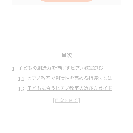
目次
子どもの創造力を伸ばすピアノ教室選び
ピアノ教室で創造性を高める指導法とは
子どもに合うピアノ教室の選び方ガイド
創造力を伸ばすピアノ教室選びの新常識
ピアノ教室が脳発達に与える影響を解説
創造性を育むピアノ教室の特徴を知ろう
JR中央線沿いで見つかる多彩なピアノ教室