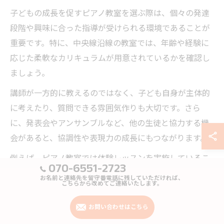
子どもの成長を促すピアノ教室を選ぶ際は、個々の発達
段階や興味に合った指導が受けられる環境であることが
重要です。特に、中央線沿線の教室では、年齢や経験に
応じた柔軟なカリキュラムが用意されているかを確認し
ましょう。
講師が一方的に教えるのではなく、子ども自身が主体的
に考えたり、質問できる雰囲気作りも大切です。さら
に、発表会やアンサンブルなど、他の生徒と協力する機
会があると、協調性や表現力の成長にもつながります。
例えば、ピアノ教室では体験レッスンを実施しているこ
070-6551-2723
とが多いので、実際に子どもが楽しめるか、教室の雰囲
お名前と連絡先を留守番電話に残していただければ、
こちらから改めてご連絡いたします。
気が合うかをチェックすることもおすすめです。これに
より、無理なく長く続けられる環境を見極めることがで
お問い合わせはこちら
きます。