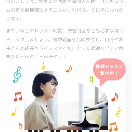
行いましょう。教室の雰囲気や講師の人柄、カリキュラ
ム内容を直接確認することが、納得のいく選択につなが
ります。
また、料金やレッスン時間、振替制度なども必ず事前に
チェックしましょう。複数教室を比較検討し、自分やお
子さんの成長やライフスタイルに合った最適なピアノ教
室を見つけることが大切です。
創造性重視のカリキュラム
とは何か
ピアノ教室の創造性重視カリキュラム解説
ピアノ教室を選ぶ際、創造性を育むカリキュラムがある