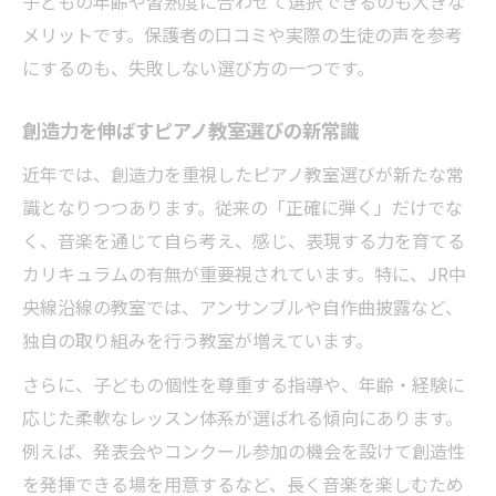
子どもの年齢や習熟度に合わせて選択できるのも大きな
メリットです。保護者の口コミや実際の生徒の声を参考
母親が重視すべきピアノ教室の特徴解説
にするのも、失敗しない選び方の一つです。
創造性重視ピアノ教室の選び方実践ガイド
ピアノ教室の体験レッスン活用術と注意点
創造力を伸ばすピアノ教室選びの新常識
子どもに合うピアノ教室選びのコツまとめ
近年では、創造力を重視したピアノ教室選びが新たな常
識となりつつあります。従来の「正確に弾く」だけでな
く、音楽を通じて自ら考え、感じ、表現する力を育てる
カリキュラムの有無が重要視されています。特に、JR中
央線沿線の教室では、アンサンブルや自作曲披露など、
独自の取り組みを行う教室が増えています。
さらに、子どもの個性を尊重する指導や、年齢・経験に
応じた柔軟なレッスン体系が選ばれる傾向にあります。
例えば、発表会やコンクール参加の機会を設けて創造性
を発揮できる場を用意するなど、長く音楽を楽しむため