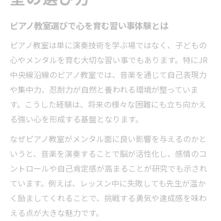
ピアノ教室で実感するメンタルケアの効果
とは
ピアノ教室選びで心を育む習い事体験とは
JR中央線沿線のピアノ教室が注目される理
ピアノ教室は単に演奏技術を学ぶ場ではなく、子どもの
由
心やメンタルを育む大切な習い事でもあります。特にJR
メンタル面を重視したピアノ教室選びの新
中央線沿線のピアノ教室では、音楽を通じて自己表現力
基準
や集中力、忍耐力が自然と養われる環境が整っていま
子どもの心を守るピアノ教室の取り組み事
す。こうした経験は、将来の様々な困難にも立ち向かえ
例
る強い心を形成する基盤となります。
安心して通えるピアノ教室の選び方を伝授
なぜピアノ教室がメンタル面に良い影響を与えるのかと
ピアノ教室がもたらす精神安定の効果とは
いうと、音楽を演奏することで脳が活性化し、感情のコ
ントロールや自己肯定感が高まることが研究でも示され
ピアノ教室が心に与える安定効果の理由と
ています。例えば、レッスン中に失敗しても先生が温か
は
く励ましてくれることで、挑戦する勇気や達成感を味わ
メンタル向上に役立つピアノ教室の指導法
える点が大きな魅力です。
ピアノ教室で感情コントロール力を高める