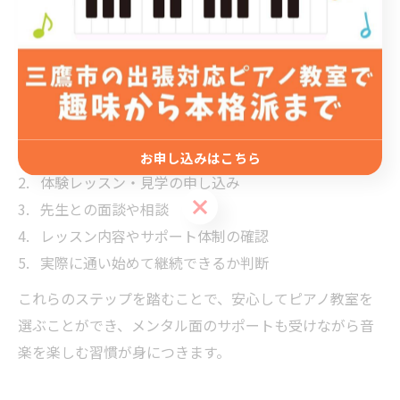
また、体験レッスンや見学を活用し、先生の人柄や教室
の雰囲気を実際に確認しましょう。生徒や保護者の口コ
ミも参考になりますが、自分やお子様に合うかどうかを
最優先に考えることが重要です。
ピアノ教室選びのステップ
候補教室の情報収集と比較
お申し込みはこちら
体験レッスン・見学の申し込み
お申し込みはこちら
先生との面談や相談
レッスン内容やサポート体制の確認
実際に通い始めて継続できるか判断
これらのステップを踏むことで、安心してピアノ教室を
選ぶことができ、メンタル面のサポートも受けながら音
楽を楽しむ習慣が身につきます。