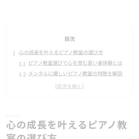
目次
心の成長を叶えるピアノ教室の選び方
ピアノ教室選びで心を育む習い事体験とは
メンタルに優しいピアノ教室の特徴を解説
JR中央線沿線で安心できるピアノ教室探し
ピアノ教室の指導が子どもの心に与える影
響
精神的サポートが受けられる教室の見極め
心の成長を叶えるピアノ教
方
JR中央線沿線で注目のメンタルケア教室
室の選び方