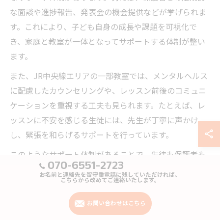
な面談や進捗報告、発表会の機会提供などが挙げられま
す。これにより、子ども自身の成長や課題を可視化で
き、家庭と教室が一体となってサポートする体制が整い
ます。
また、JR中央線エリアの一部教室では、メンタルヘルス
に配慮したカウンセリングや、レッスン前後のコミュニ
ケーションを重視する工夫も見られます。たとえば、レ
ッスンに不安を感じる生徒には、先生が丁寧に声かけ
し、緊張を和らげるサポートを行っています。
このようなサポート体制があることで、生徒も保護者も
070-6551-2723
安心して継続できる環境が整い、ピアノ教室が心身の成
お名前と連絡先を留守番電話に残していただければ、
こちらから改めてご連絡いたします。
長を支える場となります。
お問い合わせはこちら
ピアノ教室で感じる個別指導の魅力を紹介