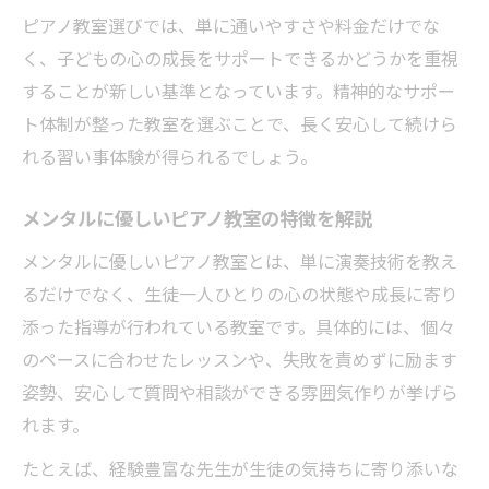
秘訣
ピアノ教室選びでは、単に通いやすさや料金だけでな
く、子どもの心の成長をサポートできるかどうかを重視
精神安定にピアノ教室が選ばれる背景を解
することが新しい基準となっています。精神的なサポー
説
ト体制が整った教室を選ぶことで、長く安心して続けら
ピアノ教室のレッスンで心が整う理由を紹
れる習い事体験が得られるでしょう。
介
子どもの脳発達に最適な習い事の秘密
メンタルに優しいピアノ教室の特徴を解説
ピアノ教室が子どもの脳発達に与える影響
メンタルに優しいピアノ教室とは、単に演奏技術を教え
脳の成長を促すピアノ教室の習い事選び
るだけでなく、生徒一人ひとりの心の状態や成長に寄り
ピアノ教室で知育とメンタルを同時に伸ば
添った指導が行われている教室です。具体的には、個々
す
のペースに合わせたレッスンや、失敗を責めずに励ます
脳の発達期に最適なピアノ教室の活用法
姿勢、安心して質問や相談ができる雰囲気作りが挙げら
ピアノ教室選びで子どもの才能を引き出す
れます。
秘訣
たとえば、経験豊富な先生が生徒の気持ちに寄り添いな
充実した指導で安心ピアノ教室の魅力