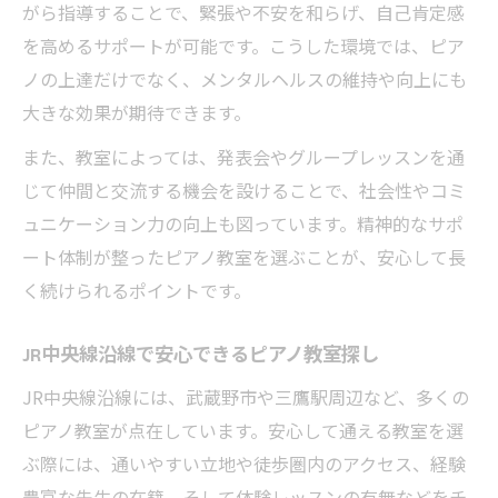
がら指導することで、緊張や不安を和らげ、自己肯定感
ピアノ教室の指導力が安心感につながる理
を高めるサポートが可能です。こうした環境では、ピア
由
ノの上達だけでなく、メンタルヘルスの維持や向上にも
安心できるピアノ教室の充実したサポート
大きな効果が期待できます。
体制
また、教室によっては、発表会やグループレッスンを通
ピアノ教室で感じる個別指導の魅力を紹介
じて仲間と交流する機会を設けることで、社会性やコミ
信頼できるピアノ教室を選ぶチェックポイ
ュニケーション力の向上も図っています。精神的なサポ
ント
ート体制が整ったピアノ教室を選ぶことが、安心して長
ピアノ教室のサポート内容で選ぶ安心の基
く続けられるポイントです。
準
JR中央線沿線で安心できるピアノ教室探し
メンタル面重視のレッスンが続けやすい理由
JR中央線沿線には、武蔵野市や三鷹駅周辺など、多くの
ピアノ教室のメンタル重視レッスンが続く
ピアノ教室が点在しています。安心して通える教室を選
理由
ぶ際には、通いやすい立地や徒歩圏内のアクセス、経験
心に寄り添うピアノ教室は習い事継続に最
豊富な先生の在籍、そして体験レッスンの有無などをチ