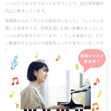
レンジにつなげるサポートを行うことで、自己肯定感の
向上に寄与しています。
保護者からは「子どもが前向きになった」「レッスンを
通して友達ができ、学校生活にも良い影響があった」と
いった声も寄せられています。こうした事例から、ピア
ノ教室が子どもの心の成長をしっかり支えていることが
わかります。
安心して通えるピアノ教室の選び方を伝授
安心して長く通えるピアノ教室を選ぶためには、いくつ
かのポイントを押さえておくことが大切です。まず、教
室の立地やアクセスの良さは継続のしやすさに直結しま
す。JR中央線沿線なら、駅近の教室を選ぶことで通学や
送迎の負担が軽減されます。