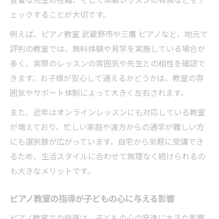
適
ェックすることが大切です。
メンタルサポート型ピアノ教室が人気のワ
ケ
例えば、ピアノ教室 武蔵野市や三鷹 ピアノなど、地元で
評判の教室では、無料体験や見学を実施している場合が
ピアノ教室で無理なく続けられる秘訣を伝
多く、実際のレッスンの雰囲気や先生との相性を確認で
授
きます。お子様が安心して通えるかどうかは、教室の雰
ピアノ教室で長く続ける工夫とサポート内
囲気やサポート体制によって大きく左右されます。
容
また、近年はオンラインレッスンにも対応している教室
が増えており、忙しい家庭や遠方からの通学が難しい方
にも選択肢が広がっています。自宅から気軽に受講でき
るため、生活スタイルに合わせて無理なく続けられるの
も大きなメリットです。
ピアノ教室の指導が子どもの心に与える影響
ピアノ教室での指導は、子どもの心の発達に大きな影響