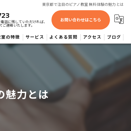
東京都で注目のピアノ教室 無料体験の魅力とは
723
お問い合わせはこちら
番電話に残していただければ、
てご連絡いたします。
教室の特徴
サービス
よくある質問
アクセス
ブログ
蔵野市近辺・よしみピアノ教室
供
人
の魅力とは
心者
大希望者