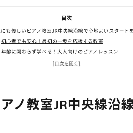
目次
人にも優しいピアノ教室JR中央線沿線で心地よいスタート
初心者でも安心！最初の一歩を応援する教室
年齢に関わらず学べる！大人向けのピアノレッスン
音楽の楽しさを再発見！心地よい学びの場
勉強するだけじゃない！音楽を楽しむ時間
モチベーションを保つ！大人が続けやすい環境
仲間と共に学ぶ！交流が生まれる教室
アノ教室JR中央線沿
しい社会人も安心！柔軟なレッスンスタイルが魅力のピア
働く大人に嬉しい！柔軟なスケジューリング
職場からも通いやすい！JR中央線沿線の利便性