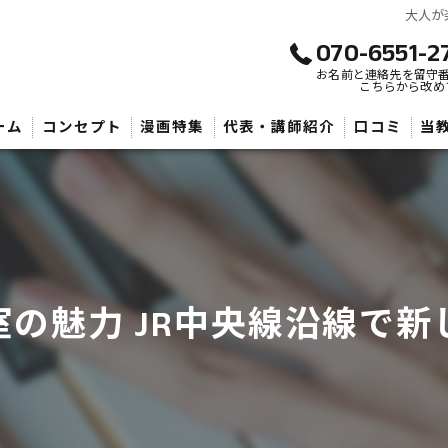
大人が
070-6551-2
お名前と連絡先を留守
こちらから改め
ーム
コンセプト
漫画特集
代表・講師紹介
口コミ
当
武
子
大
の魅力 JR中央線沿線で
初
音