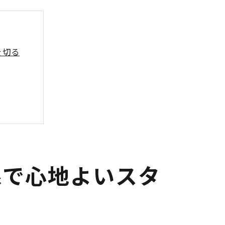
を切る
線で心地よいスタ
ノ教室