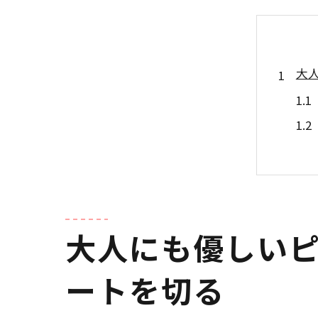
大
大人にも優しいピ
忙
ートを切る