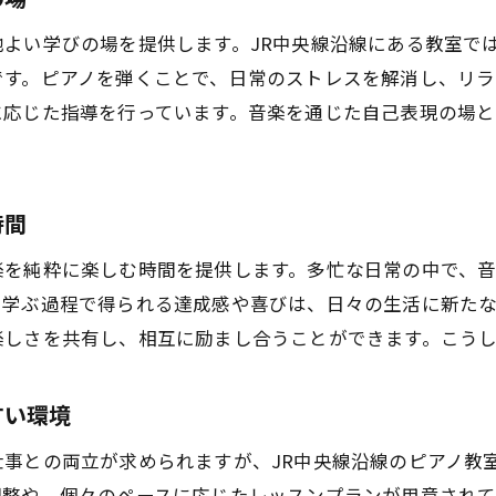
成長よりも楽しさを！趣味としてのピアノ
よい学びの場を提供します。JR中央線沿線にある教室で
音楽への情熱を再燃させるレッスン
です。ピアノを弾くことで、日常のストレスを解消し、リラ
自由度の高いカリキュラムで楽しむ
に応じた指導を行っています。音楽を通じた自己表現の場と
自分のペースで進める心地よさ
音楽の本来の魅力を味わう時間
めてでも安心大人が楽しむためのピアノ教室選びのポイン
時間
初心者にぴったり！安心のサポート体制
楽を純粋に楽しむ時間を提供します。多忙な日常の中で、
教えるプロの講師陣が魅力
を学ぶ過程で得られる達成感や喜びは、日々の生活に新た
お申し込みはこちら
お申し込みはこちら
アットホームな雰囲気が安心感を提供
楽しさを共有し、相互に励まし合うことができます。こう
体験レッスンで教室の雰囲気を確認
適切なレベルでスタートする方法
すい環境
趣味として楽しむためのポイント
仕事との両立が求められますが、JR中央線沿線のピアノ教
軟なカリキュラムが大人気！JR中央線沿線で大人が通うピ
調整や、個々のペースに応じたレッスンプランが用意され