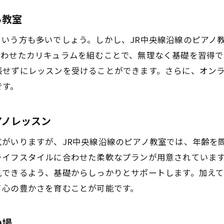
週末や夜間にも対応！多様なレッスン時間
る教室
急な予定変更にも対応可能なフレキシブルさ
オンラインレッスンの導入でさらに便利に
いう方も多いでしょう。しかし、JR中央線沿線のピアノ
合わせたカリキュラムを組むことで、無理なく基礎を習得で
ストレス発散！仕事終わりの気分転換に
張せずにレッスンを受けることができます。さらに、オン
しい趣味に挑戦！JR中央線沿線のピアノ教室で心豊かな時
です。
未経験者も歓迎！ゼロから始める音楽生活
ピアノを通じた新たな出会いと交流
アノレッスン
心を癒すメロディが日常を彩る
がいりますが、JR中央線沿線のピアノ教室では、年齢を
大人のための趣味！特別な時間を演出
ライフスタイルに合わせた柔軟なプランが用意されていま
音楽を通じて心の健康を促進
見できるよう、基礎からしっかりとサポートします。加え
新たなチャレンジが人生を豊かにする
て心の豊かさを育むことが可能です。
奏技術より楽しい時間を大切にピアノ教室で音楽を楽しむ
完璧主義からの解放！楽しく弾くことが重要
の場