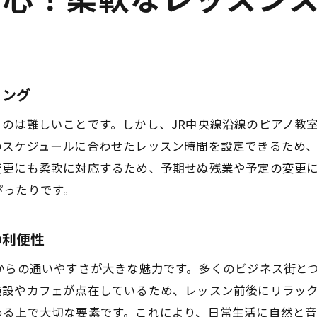
安心！柔軟なレッスン
く楽しさに触れるピアノ教室大人が安心して通える理由
初心者から上級者まで幅広く対応
生活スタイルに合わせた通い方
大人だからこそ感じる音楽の魅力
リング
和やかな雰囲気が続けやすさを提供
のは難しいことです。しかし、JR中央線沿線のピアノ教
安心のサポート体制で持続可能
のスケジュールに合わせたレッスン時間を設定できるため
音楽を通じた自己表現の楽しさ
変更にも柔軟に対応するため、予期せぬ残業や予定の変更
ぴったりです。
の利便性
からの通いやすさが大きな魅力です。多くのビジネス街と
施設やカフェが点在しているため、レッスン前後にリラッ
める上で大切な要素です。これにより、日常生活に自然と