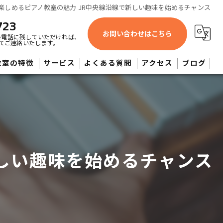
楽しめるピアノ教室の魅力 JR中央線沿線で新しい趣味を始めるチャンス
723
お問い合わせはこちら
番電話に残していただければ、
てご連絡いたします。
教室の特徴
サービス
よくある質問
アクセス
ブログ
蔵野市近辺・よしみピアノ教室
供
人
新しい趣味を始めるチャンス
心者
大希望者