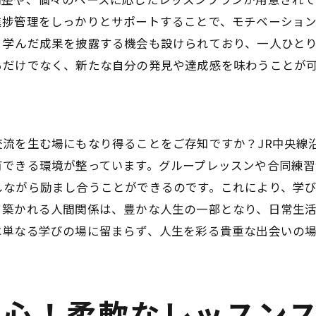
目的に合わせたオーダーメイドレッスン
進捗管理をしっかりとサポートすることで、モチベーショ
短期集中コースで効率よく学ぶ
、学んだ成果を披露する機会も設けられており、一人ひと
長期的な趣味の育成に最適なプログラム
るだけでなく、新たな自分の発見や達成感を味わうことが
個別対応で自分らしく音楽を学ぶ
進捗に合わせたカスタマイズ可能なカリキュラム
音楽理論から実技まで幅広く対応
交流を生む場にもなり得ることをご存知ですか？JR中央線
常に音楽を取り入れる大人向けピアノ教室の新しい楽しみ
有できる環境が整っています。グループレッスンや合同練
日々の生活に音楽を取り入れるアイデア
しながら励まし合うことができるのです。これにより、学
て築かれる人間関係は、豊かな人生の一部となり、日常生
ピアノを通じたリラクゼーション
は単なる学びの場に留まらず、人生を彩る貴重な出会いの場
簡単な曲から始める日常の音楽体験
音楽をきっかけに広がる趣味の輪
仕事とプライベートのバランスを音楽で
音楽の力で日常に彩りを加える