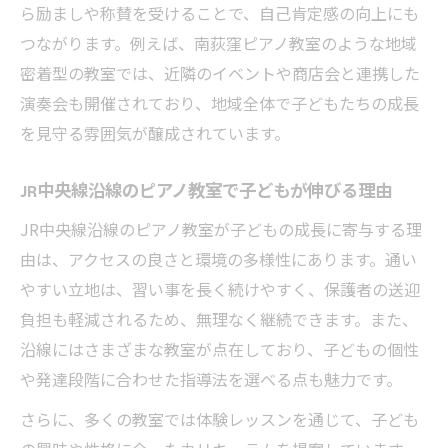
ら励ましや称賛を受けることで、自己肯定感の向上にも
ピアノ教室の演奏会が地域をつなぐ場とな
つながります。例えば、南荻窪ピアノ教室のような地域
る
密着型の教室では、近隣のイベントや商店会と連携した
中央線グリーン車 演奏会を活用した地域活
演奏会も開催されており、地域全体で子どもたちの成長
動
を見守る雰囲気が醸成されています。
音楽体験が地域交流を深めるピアノ教室の
工夫
JR中央線沿線のピアノ教室で子どもが伸びる理由
ピアノ教室が地域イベントに参加する意義
JR中央線沿線のピアノ教室が子どもの成長に寄与する理
とは
由は、アクセスの良さと環境の多様性にあります。通い
地域貢献を実感できるピアノ教室の取り組
やすい立地は、習い事を長く続けやすく、保護者の送迎
み
負担も軽減されるため、無理なく継続できます。また、
子どもの成長を支えるピアノ教室の役割
沿線にはさまざまな教室が点在しており、子どもの個性
ピアノ教室が子どもの挑戦心を育てる環境
や発達段階に合わせた指導法を選べる点も魅力です。
ピアノ教室で得られる達成感と自己肯定感
さらに、多くの教室では体験レッスンを通じて、子ども
荻窪 ピアノ教室 子供の成長事例と教室の工