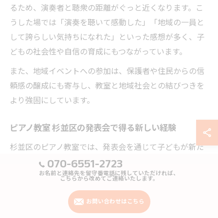
るため、演奏者と聴衆の距離がぐっと近くなります。こ
うした場では「演奏を聴いて感動した」「地域の一員と
して誇らしい気持ちになれた」といった感想が多く、子
どもの社会性や自信の育成にもつながっています。
また、地域イベントへの参加は、保護者や住民からの信
頼感の醸成にも寄与し、教室と地域社会との結びつきを
より強固にしています。
ピアノ教室 杉並区の発表会で得る新しい経験
杉並区のピアノ教室では、発表会を通じて子どもが新た
な挑戦に取り組む機会が数多く提供されています。発表
070-6551-2723
会は単なる成果発表の場ではなく、準備から本番までの
お名前と連絡先を留守番電話に残していただければ、
こちらから改めてご連絡いたします。
過程で得られる経験こそが大きな成長となります。
お問い合わせはこちら
例えば、曲選びや練習計画を自分で考えることで主体性