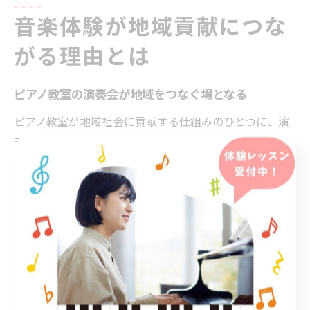
音楽体験が地域貢献につな
がる理由とは
ピアノ教室の演奏会が地域をつなぐ場となる
ピアノ教室が地域社会に貢献する仕組みのひとつに、演
奏会の開催があります。演奏会は生徒やその家族だけで
なく、近隣住民や地域の音楽愛好者も参加できるため、
世代や背景を問わず交流の場になります。とくにJR中央
線沿線のような生活圏が広がるエリアでは、アクセスの
良さを活かしたイベント運営が可能です。
例えば、荻窪や杉並区などのピアノ教室では、地域のホ
ールや公共施設を活用して発表会を定期的に実施してい
ます。これにより、生徒は本番の舞台を経験できるだけ