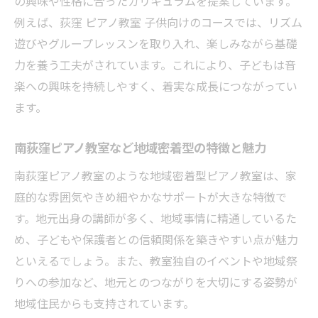
の興味や性格に合ったカリキュラムを提案しています。
夫
例えば、荻窪 ピアノ教室 子供向けのコースでは、リズム
長く通えるピアノ教室で築く信頼関係の大
遊びやグループレッスンを取り入れ、楽しみながら基礎
切さ
力を養う工夫がされています。これにより、子どもは音
ピアノ教室の発表会が成長のきっかけにな
楽への興味を持続しやすく、着実な成長につながってい
る
ます。
自己表現を広げる沿線ピアノ教室の取り組み
南荻窪ピアノ教室など地域密着型の特徴と魅力
ピアノ教室で広がる子どもの自己表現の場
南荻窪ピアノ教室のような地域密着型ピアノ教室は、家
中央線グリーン車 音楽体験と地域参加の魅
庭的な雰囲気やきめ細やかなサポートが大きな特徴で
力
す。地元出身の講師が多く、地域事情に精通しているた
ピアノ教室 杉並区の発表会で得る新しい経
め、子どもや保護者との信頼関係を築きやすい点が魅力
験
といえるでしょう。また、教室独自のイベントや地域祭
子どもが主体的に参加できるピアノ教室の
りへの参加など、地元とのつながりを大切にする姿勢が
工夫
地域住民からも支持されています。
ピアノ教室で学ぶことで自信が育つ理由