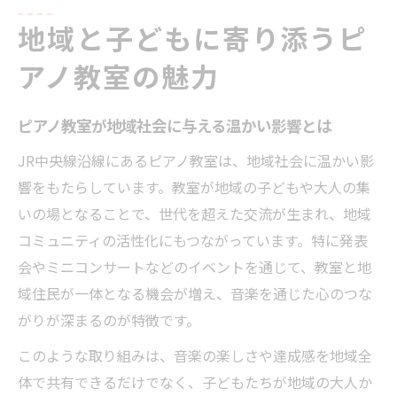
魅力
ピアノ教室が子どもの自己表現を広げる仕
地域と子どもに寄り添うピ
組み
アノ教室の魅力
荻窪 ピアノ教室 子供に人気の指導スタイル
JR中央線沿線で非認知能力を育む方法
ピアノ教室が地域社会に与える温かい影響とは
ピアノ教室で身につく集中力と継続力の秘
JR中央線沿線にあるピアノ教室は、地域社会に温かい影
密
響をもたらしています。教室が地域の子どもや大人の集
JR中央線沿線のピアノ教室で非認知能力ア
いの場となることで、世代を超えた交流が生まれ、地域
ップ
コミュニティの活性化にもつながっています。特に発表
ピアノ教室が子どもの成長を支える理由
会やミニコンサートなどのイベントを通じて、教室と地
音楽指導が育てる自己管理力と発表会体験
域住民が一体となる機会が増え、音楽を通じた心のつな
がりが深まるのが特徴です。
ピアノ教室と家庭との連携が生む学びの効
果
このような取り組みは、音楽の楽しさや達成感を地域全
音楽体験が地域貢献につながる理由とは
体で共有できるだけでなく、子どもたちが地域の大人か