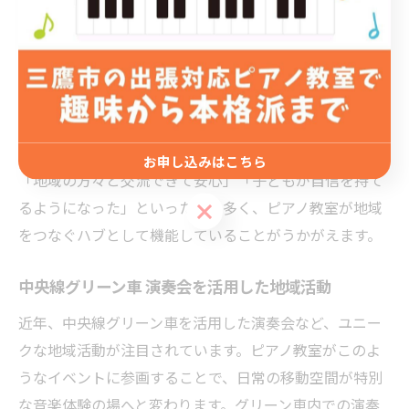
でなく、地域の方々も音楽を身近に感じる機会が増えま
す。参加者同士のつながりが深まり、地域コミュニティ
の活性化につながるのが大きなメリットです。
演奏会は単なる成果発表の場ではなく、地域住民との協
力やボランティア参加を通じて、安心して子どもを送り
出せる環境づくりにも役立っています。保護者からは
お申し込みはこちら
「地域の方々と交流できて安心」「子どもが自信を持て
るようになった」といった声も多く、ピアノ教室が地域
お申し込みはこちら
をつなぐハブとして機能していることがうかがえます。
中央線グリーン車 演奏会を活用した地域活動
近年、中央線グリーン車を活用した演奏会など、ユニー
クな地域活動が注目されています。ピアノ教室がこのよ
うなイベントに参画することで、日常の移動空間が特別
な音楽体験の場へと変わります。グリーン車内での演奏