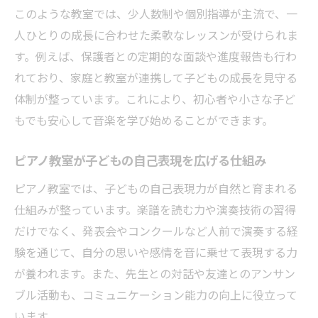
このような教室では、少人数制や個別指導が主流で、一
通いやすさが光るピアノ教室選びの新視点
人ひとりの成長に合わせた柔軟なレッスンが受けられま
駅近や通学導線を重視したピアノ教室の選
す。例えば、保護者との定期的な面談や進度報告も行わ
び方
れており、家庭と教室が連携して子どもの成長を見守る
ピアノ教室 荻窪エリアの通いやすさと魅力
体制が整っています。これにより、初心者や小さな子ど
振替しやすいピアノ教室が選ばれる理由と
もでも安心して音楽を学び始めることができます。
は
子どもの生活リズムに合うピアノ教室探し
ピアノ教室が子どもの自己表現を広げる仕組み
オンライン対応可能なピアノ教室の特徴
ピアノ教室では、子どもの自己表現力が自然と育まれる
仕組みが整っています。楽譜を読む力や演奏技術の習得
だけでなく、発表会やコンクールなど人前で演奏する経
験を通じて、自分の思いや感情を音に乗せて表現する力
が養われます。また、先生との対話や友達とのアンサン
ブル活動も、コミュニケーション能力の向上に役立って
います。