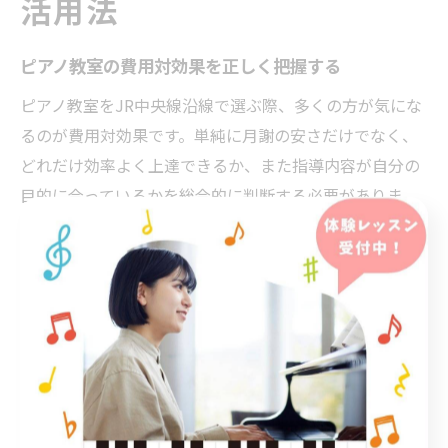
活用法
ピアノ教室の費用対効果を正しく把握する
ピアノ教室をJR中央線沿線で選ぶ際、多くの方が気にな
るのが費用対効果です。単純に月謝の安さだけでなく、
どれだけ効率よく上達できるか、また指導内容が自分の
目的に合っているかを総合的に判断する必要がありま
す。
例えば、個別指導や少人数制の教室は月謝が高めです
が、講師とのコミュニケーションが密で技術向上が早い
傾向が見られます。一方、大人数のグループレッスンは
費用が抑えられるものの、個々の進度に合わせた指導が
難しい場合もあるため、費用だけでなく学習効果も重視
しましょう。