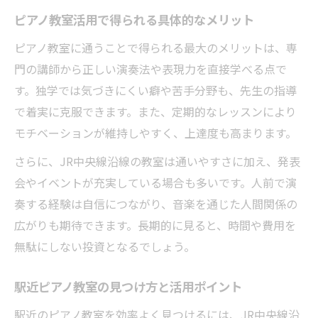
ピアノ教室でIQ向上を目指す学び方とは
ピアノ教室活用で得られる具体的なメリット
ピアノ教室活用で認知力アップに挑戦しよ
ピアノ教室に通うことで得られる最大のメリットは、専
う
門の講師から正しい演奏法や表現力を直接学べる点で
ピアノ教室が集中力や記憶力に与える影響
す。独学では気づきにくい癖や苦手分野も、先生の指導
で着実に克服できます。また、定期的なレッスンにより
ピアノ教室のレッスンが脳に働きかける理
モチベーションが維持しやすく、上達度も高まります。
由
ピアノ教室で得られる認知力向上の実感方
さらに、JR中央線沿線の教室は通いやすさに加え、発表
法
会やイベントが充実している場合も多いです。人前で演
奏する経験は自信につながり、音楽を通じた人間関係の
広がりも期待できます。長期的に見ると、時間や費用を
無駄にしない投資となるでしょう。
駅近ピアノ教室の見つけ方と活用ポイント
駅近のピアノ教室を効率よく見つけるには、JR中央線沿