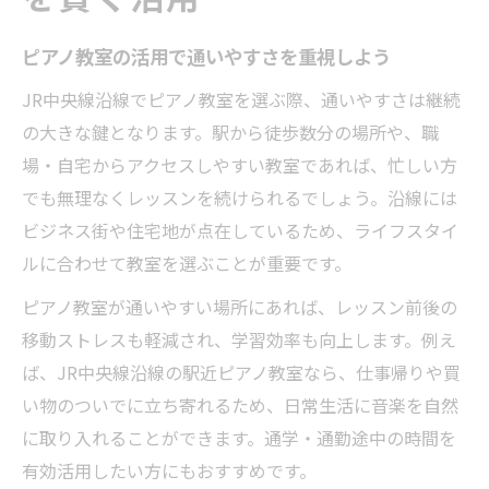
ピアノ教室選びで重視したい比較ポイント
後悔しないピアノ教室の選び方の秘訣
ピアノ教室の活用で通いやすさを重視しよう
ピアノ教室で失敗しないための基準整理
JR中央線沿線でピアノ教室を選ぶ際、通いやすさは継続
ピアノ教室の体験レッスン活用術とは
の大きな鍵となります。駅から徒歩数分の場所や、職
場・自宅からアクセスしやすい教室であれば、忙しい方
ピアノ教室選びで相性の良い先生を見極め
でも無理なくレッスンを続けられるでしょう。沿線には
る
ビジネス街や住宅地が点在しているため、ライフスタイ
費用対効果を重視した教室活用法
ルに合わせて教室を選ぶことが重要です。
ピアノ教室の費用対効果を正しく把握する
ピアノ教室が通いやすい場所にあれば、レッスン前後の
総額で考えるピアノ教室の賢い選び方
移動ストレスも軽減され、学習効率も向上します。例え
ピアノ教室の月謝以外の費用も確認しよう
ば、JR中央線沿線の駅近ピアノ教室なら、仕事帰りや買
ピアノ教室活用で無駄な出費を防ぐコツ
い物のついでに立ち寄れるため、日常生活に音楽を自然
費用対効果が高いピアノ教室の特徴とは
に取り入れることができます。通学・通勤途中の時間を
ダメな先生を避ける見極めポイント
有効活用したい方にもおすすめです。