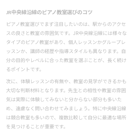
ピアノ教室の先生選びで失敗しないコツ
ダメなピアノ教室の先生の特徴と対策
JR中央線沿線のピアノ教室選びのコツ
ピアノ教室の体験で先生の質をチェックす
ピアノ教室選びでまず注目したいのは、駅からのアクセ
る
スの良さと教室の雰囲気です。JR中央線沿線には様々な
タイプのピアノ教室があり、個人レッスンかグループレ
ピアノ教室の先生選びで注意する点とは
ッスンか、講師の経歴や指導スタイルも異なります。自
安心できるピアノ教室の先生の見極め方
分の目的やレベルに合った教室を選ぶことが、長く続け
長く続けて実感できる学習成果の秘訣
るポイントです。
ピアノ教室で成果を実感する学習法
次に、体験レッスンの有無や、教室の見学ができるかも
ピアノ教室活用で長く続けるコツを知る
大切な判断材料となります。先生との相性や教室の雰囲
ピアノ教室で上達を実感できる工夫
気は実際に体験してみないと分からない部分も多いた
ピアノ教室の学習成果を継続的に伸ばす方
め、遠慮なく問い合わせてみましょう。特に中央線沿線
法
は競合教室も多いので、複数比較して自分に最適な場所
ピアノ教室で10年後の実力を想像する
を見つけることが重要です。
ピアノ教室でIQや認知力も伸ばす方法