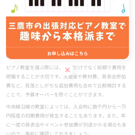
実際に通った方の体験談として「個別指導の教室に変更
したら、短期間で弾ける曲が増えた」という声もありま
す。自分の目標やライフスタイルに合った教室を選ぶこ
とが、長期的な満足度や費用対効果の向上につながりま
す。
お申し込みはこちら
総額で考えるピアノ教室の賢い選び方
ピアノ教室を選ぶ際には、月謝だけでなく総額で費用を
お申し込みはこちら
把握することが大切です。入会金や教材費、発表会参加
費など、見落としがちな追加費用も含めて比較検討する
ことで、予算オーバーを防ぐことができます。
中央線沿線の教室によっては、入会時に数千円から一万
円程度の初期費用が発生することもあります。また、年
に一度の発表会やイベント参加費が別途かかる場合も多
いので、事前に確認しておきましょう。