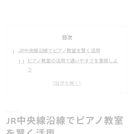
目次
JR中央線沿線でピアノ教室を賢く活用
ピアノ教室の活用で通いやすさを重視しよ
う
JR中央線沿線のピアノ教室選びのコツ
ピアノ教室活用で得られる具体的なメリッ
ト
駅近ピアノ教室の見つけ方と活用ポイント
JR中央線沿線でピアノ教室
ピアノ教室で生活リズムを整える方法
ピアノ教室選びで後悔しない基準とは
を賢く活用