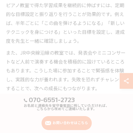
ピアノ教室で得た学習成果を継続的に伸ばすには、定期
的な目標設定と振り返りを行うことが効果的です。例え
ば、半年ごとに「この曲を弾けるようになる」「新しい
テクニックを身につける」といった目標を設定し、達成
度を先生と一緒に確認しましょう。
また、JR中央線沿線の教室では、発表会やミニコンサー
トなど人前で演奏する機会を積極的に設けているところ
もあります。こうした場に参加することで緊張感を体験
し、実践的な力が養われます。失敗を恐れずチャレンジ
することで、次への成長にもつながります。
070-6551-2723
さらに、教室外でも音楽イベントに参加したり、仲間と
お名前と連絡先を留守番電話に残していただければ、
アンサンブルを楽しむことで、学びの幅が広がります。
こちらから改めてご連絡いたします。
こうした継続的な刺激が、ピアノの上達とモチベーショ
お問い合わせはこちら
ン維持に役立ちます。