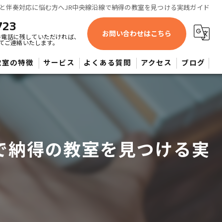
と伴奏対応に悩む方へJR中央線沿線で納得の教室を見つける実践ガイド
723
お問い合わせはこちら
番電話に残していただければ、
てご連絡いたします。
教室の特徴
サービス
よくある質問
アクセス
ブログ
蔵野市近辺・よしみピアノ教室
供
人
で納得の教室を見つける実
心者
大希望者