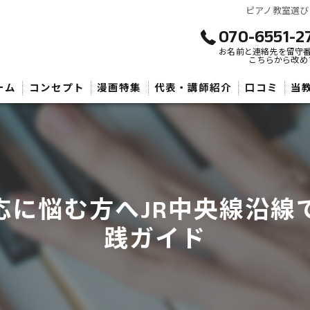
ピアノ教室選び
070-6551-2
お名前と連絡先を留守
こちらから改め
ーム
コンセプト
漫画特集
代表・講師紹介
口コミ
当
武
子
大
応に悩む方へJR中央線沿線
践ガイド
初
音