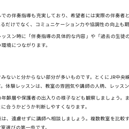
ピアノ教室で無理なく通う工夫と対策
ピアノ教室選びで重視すべきポイント集
ルでの伴奏指導も充実しており、希望者には実際の伴奏者
長く続けられるピアノ教室の特徴解説
れるだけでなく、コミュニケーション力や協調性の向上も期
講師の現実と費用感から見るピアノ教室事情
レッスン時に「伴奏指導の具体的な内容」や「過去の生徒
ピアノ教室講師の現実と収入事情を解説
い環境につながります。
ピアノ教室の月謝や教材費の内訳を知る
講師選びで失敗しないピアノ教室選択法
る
ピアノ教室運営のリアルと費用感の関係
みないと分からない部分が多いものです。とくにJR中央
お申し込みはこちら
お申し込みはこちら
ピアノ教室の費用構成とその理由を解説
す。体験レッスンは、教室の雰囲気や講師の人柄、レッス
ピアノ教室で伴奏力が伸びる理由と魅力
の年齢層や保護者の出入りの様子なども観察しましょう。
ピアノ教室で伴奏力が伸びる仕組み解説
まに合うかどうか判断しやすくなります。
伴奏対応ピアノ教室で得られる実力とは
点は、遠慮せずに講師へ相談しましょう。複数教室を比較
ピアノ教室の伴奏力向上が生む変化を紹介
教室選びの第一歩です。