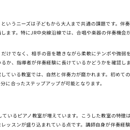
ピアノ教室の体験レッスン活用のポイント
大人向けピアノ教室の魅力と実情を解説
」というニーズは子どもから大人まで共通の課題です。伴
子どもに合うピアノ教室の見極め方
します。特にJR中央線沿線では、合唱や楽器の伴奏機会
ピアノ教室が脳や認知力に与える影響とは
ピアノ教室で脳の発達を促す理由と効果
くだけでなく、相手の音を聴きながら柔軟にテンポや強弱
ピアノ教室が非認知能力に与える影響
いるか、指導者が伴奏経験に長けているかどうかを確認し
年齢別に見るピアノ教室の効果の違い
実している教室では、自然と伴奏力が磨かれます。初めて
ピアノ教室で集中力が高まる仕組み解説
自分に合ったステップアップが可能となります。
ピアノ教室が学力向上に寄与する根拠
無理なく続けるための教室選び実践法
家計に優しいピアノ教室の選び方を伝授
しているピアノ教室が増えています。こうした教室の特徴
ピアノ教室の費用感と継続のコツ
なレッスンが盛り込まれている点です。講師自身が伴奏経