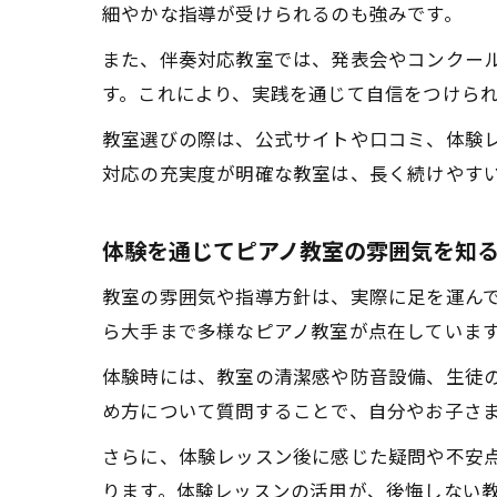
細やかな指導が受けられるのも強みです。
また、伴奏対応教室では、発表会やコンクー
す。これにより、実践を通じて自信をつけら
教室選びの際は、公式サイトや口コミ、体験
対応の充実度が明確な教室は、長く続けやす
体験を通じてピアノ教室の雰囲気を知
教室の雰囲気や指導方針は、実際に足を運んで
ら大手まで多様なピアノ教室が点在していま
体験時には、教室の清潔感や防音設備、生徒
め方について質問することで、自分やお子さ
さらに、体験レッスン後に感じた疑問や不安
ります。体験レッスンの活用が、後悔しない