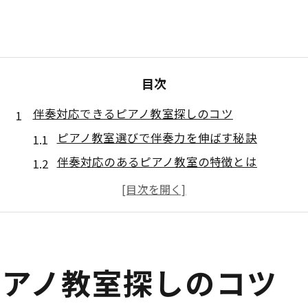
目次
伴奏対応できるピアノ教室探しのコツ
ピアノ教室選びで伴奏力を伸ばす秘訣
伴奏対応のあるピアノ教室の特徴とは
体験を通じてピアノ教室の雰囲気を知る
子どもも大人も安心できる教室の選び方
ピアノ教室で伴奏力を磨くメリット解説
JR中央線沿線で選ぶ子どもと大人のピアノ教室
ピアノ教室探しのコツ
ピアノ教室で子どもと大人が学ぶ価値を比較
通いやすさ重視のピアノ教室選び方法