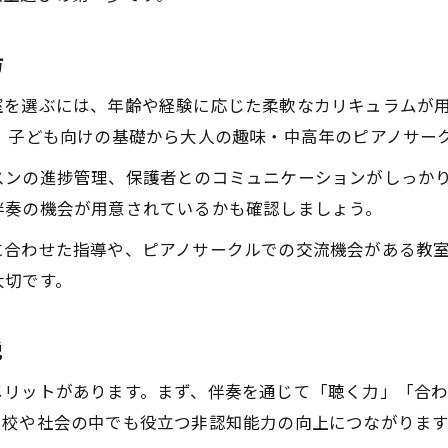
ピアノ教室で伴奏力を伸ばす練習法の工夫
伴奏力向上がもたらす教育的メリット
方
室を選ぶには、年齢や経験に応じた柔軟なカリキュラムが
、子ども向けの基礎から大人の趣味・中高年のピアノサー
スンの進捗管理、保護者とのコミュニケーションがしっか
伴奏の機会が用意されているかも確認しましょう。
に合わせた指導や、ピアノサークルでの交流機会がある教
大切です。
説
メリットがあります。まず、伴奏を通じて「聴く力」「合
学校や社会の中でも役立つ非認知能力の向上につながります