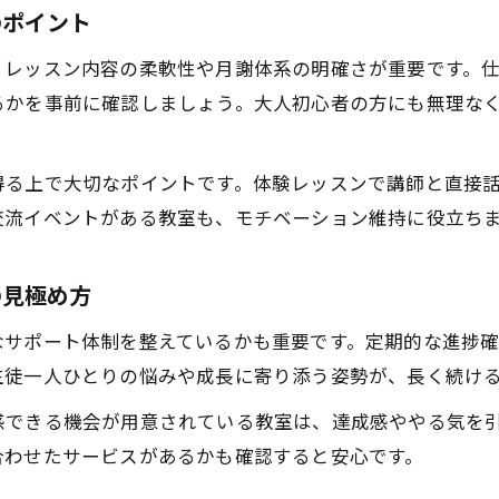
モチベーション維持に役立つピアノ教室の工夫
のポイント
ピアノ教室の生徒が語る継続できた理由
、レッスン内容の柔軟性や月謝体系の明確さが重要です。
継続するためのモチベーション維持術
るかを事前に確認しましょう。大人初心者の方にも無理な
ピアノ教室での小さな目標設定が継続のカギ
ピアノ教室の発表会参加で自信を育てる方法
得る上で大切なポイントです。体験レッスンで講師と直接
東京都のピアノ教室でモチベーションを保つコツ
交流イベントがある教室も、モチベーション維持に役立ち
ピアノ教室で日々の練習を楽しむ工夫を紹介
ピアノ教室の先生と築く信頼関係が継続に直結
の見極め方
お申し込みはこちら
お申し込みはこちら
大人も安心して通えるピアノ教室ガイド
なサポート体制を整えているかも重要です。定期的な進捗
大人向けピアノ教室が東京都で選ばれる理由
生徒一人ひとりの悩みや成長に寄り添う姿勢が、長く続け
ピアノ教室で初心者大人が安心できるポイント
感できる機会が用意されている教室は、達成感ややる気を
ピアノ教室の個人レッスンで自分らしく上達
合わせたサービスがあるかも確認すると安心です。
ピアノ教室で仕事や家事と両立する通い方