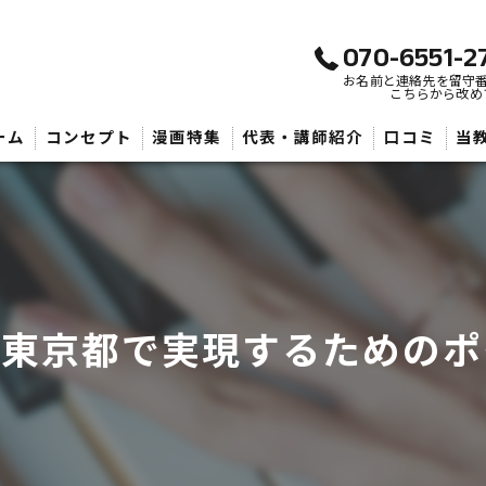
070-6551-2
お名前と連絡先を留守
こちらから改め
ーム
コンセプト
漫画特集
代表・講師紹介
口コミ
当
武
子
大
を東京都で実現するためのポ
初
音