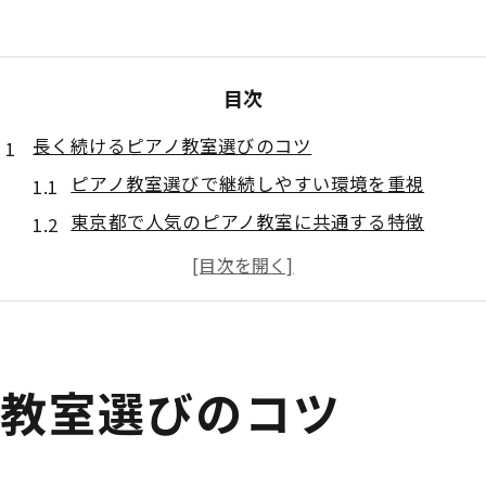
目次
長く続けるピアノ教室選びのコツ
ピアノ教室選びで継続しやすい環境を重視
東京都で人気のピアノ教室に共通する特徴
大人も安心できるピアノ教室の選び方のポイント
ピアノ教室継続に役立つサポート体制の見極め方
体験レッスンでピアノ教室の雰囲気をチェック
東京都で継続できるレッスンの特徴
ノ教室選びのコツ
ピアノ教室で続けやすい柔軟なレッスンスタイル
東京都のピアノ教室が実践する個別対応の工夫