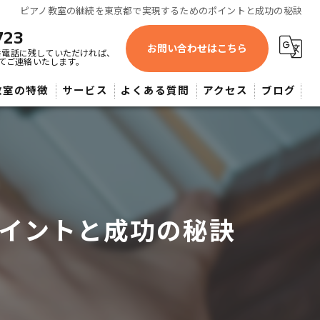
ピアノ教室の継続を東京都で実現するためのポイントと成功の秘訣
723
お問い合わせはこちら
番電話に残していただければ、
てご連絡いたします。
教室の特徴
サービス
よくある質問
アクセス
ブログ
蔵野市近辺・よしみピアノ教室
供
人
イントと成功の秘訣
心者
大希望者