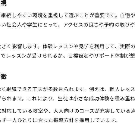
ピアノ教室で長く続けるための指導法を解説
重視
日常に合わせやすいピアノ教室のレッスンプラン
、継続しやすい環境を重視して選ぶことが重要です。自宅
大人初心者も続くピアノ教室の魅力ポイント
しい社会人や学生にとって、アクセスの良さや予約の取り
楽しく続くピアノ教室を見つける方法
ピアノ教室で楽しさを実感できる工夫とは
大きく影響します。体験レッスンや見学を利用して、実際
東京都でおすすめのピアノ教室に共通する点
スでレッスンが受けられるか、目標設定やサポート体制が
ピアノ教室の先生選びでモチベーションが続く
発表会やイベントでピアノ教室の楽しさを体験
特徴
ピアノ教室選びで大人に人気のポイントを解説
なく継続できる工夫が多数見られます。例えば、個人レッ
ピアノ学習が途切れない理由とは何か
げられます。これにより、生徒は小さな成功体験を積み重
ピアノ教室で学びが続く人の共通点を紹介
に対応している教室や、大人向けのコースが充実している
東京都のピアノ教室が重視するサポート内容
らず一人ひとりに合った指導方針を採用しています。
ピアノ教室の目標設定で継続力アップ