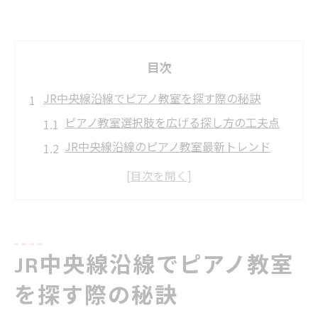
目次
JR中央線沿線でピアノ教室を探す際の秘訣
ピアノ教室選択肢を広げる探し方の工夫点
JR中央線沿線のピアノ教室最新トレンド
自分に合うピアノ教室選択肢の見極め方
初めてのピアノ教室探しで迷わない方法
ピアノ教室選びに役立つ口コミ活用術
ピアノ教室選びに役立つJR中央線沿線の比較術
JR中央線沿線でピアノ教室
ピアノ教室比較で注目したい三つの視点
JR中央線沿線のピアノ教室を徹底比較
を探す際の秘訣
レッスン内容で差が出るピアノ教室選択肢