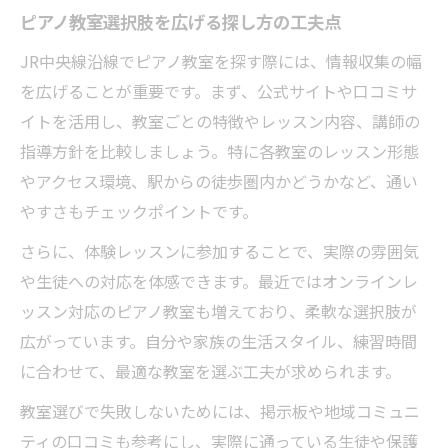
ピアノ教室選択肢を広げる探し方の工夫点
ピアノ教室比較で押さえるべき項目一覧
JR中央線沿線でピアノ教室を探す際には、情報収集の幅
講師の質で選ぶピアノ教室比較のコツ
を広げることが重要です。まず、公式サイトや口コミサ
子どもの成長段階に合わせた教室選択のコツ
イトを活用し、教室ごとの特徴やレッスン内容、講師の
子どもに最適なピアノ教室選択肢の特徴
指導方針を比較しましょう。特に各教室のレッスン形態
成長段階別ピアノ教室の選び方ガイド
やアクセス環境、駅からの徒歩圏内かどうかなど、通い
年齢別に選ぶピアノ教室選択肢の工夫
やすさもチェックポイントです。
ピアノ教室選びで気をつける成長サポート
さらに、体験レッスンに参加することで、実際の雰囲気
子どもの自立を促すピアノ教室の特徴
や生徒への対応を体感できます。最近ではオンラインレ
体験レッスンでわかるピアノ教室の雰囲気とは
ッスン対応のピアノ教室も増えており、柔軟な選択肢が
体験レッスンで感じるピアノ教室の魅力
広がっています。自分や家族の生活スタイル、練習時間
ピアノ教室選択肢は体験で雰囲気チェック
に合わせて、最適な教室を選ぶ工夫が求められます。
体験レッスン活用で理想の教室を見つける
教室選びで失敗しないためには、掲示板や地域コミュニ
ピアノ教室選びは体験で雰囲気を確認しよ
ティの口コミも参考にし、実際に通っている生徒や保護