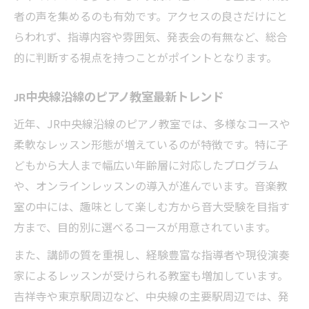
う
者の声を集めるのも有効です。アクセスの良さだけにと
らわれず、指導内容や雰囲気、発表会の有無など、総合
体験を通じてわかるピアノ教室の相性
的に判断する視点を持つことがポイントとなります。
講師の指導方針が光るピアノ教室を見極める方
法
JR中央線沿線のピアノ教室最新トレンド
ピアノ教室の講師方針を見極めるチェック
近年、JR中央線沿線のピアノ教室では、多様なコースや
法
柔軟なレッスン形態が増えているのが特徴です。特に子
指導方針で選ぶピアノ教室選択肢の重要性
どもから大人まで幅広い年齢層に対応したプログラム
ピアノ教室選びは講師の個性も重視しよう
や、オンラインレッスンの導入が進んでいます。音楽教
講師の対応力が魅力のピアノ教室選択肢
室の中には、趣味として楽しむ方から音大受験を目指す
ピアノ教室選びで注目すべき指導スタイル
方まで、目的別に選べるコースが用意されています。
無理なく続けられるレッスン環境の選び方
また、講師の質を重視し、経験豊富な指導者や現役演奏
ピアノ教室選択肢で重視する継続しやすさ
家によるレッスンが受けられる教室も増加しています。
無理なく通えるピアノ教室選びの工夫点
吉祥寺や東京駅周辺など、中央線の主要駅周辺では、発