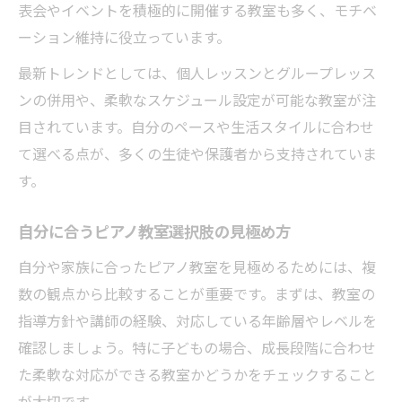
快適なピアノ教室環境を見極めるポイント
表会やイベントを積極的に開催する教室も多く、モチベ
ピアノ教室選択肢は生活リズムに合わせて
ーション維持に役立っています。
続けやすいピアノ教室環境の見つけ方
最新トレンドとしては、個人レッスンとグループレッス
ンの併用や、柔軟なスケジュール設定が可能な教室が注
目されています。自分のペースや生活スタイルに合わせ
て選べる点が、多くの生徒や保護者から支持されていま
す。
自分に合うピアノ教室選択肢の見極め方
自分や家族に合ったピアノ教室を見極めるためには、複
数の観点から比較することが重要です。まずは、教室の
指導方針や講師の経験、対応している年齢層やレベルを
確認しましょう。特に子どもの場合、成長段階に合わせ
た柔軟な対応ができる教室かどうかをチェックすること
が大切です。