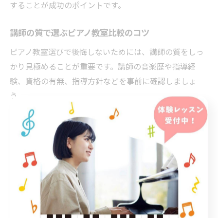
することが成功のポイントです。
講師の質で選ぶピアノ教室比較のコツ
ピアノ教室選びで後悔しないためには、講師の質をしっ
かり見極めることが重要です。講師の音楽歴や指導経
験、資格の有無、指導方針などを事前に確認しましょ
う。
例えば、公式サイトや口コミで講師のプロフィールや生
徒の上達実績をチェックするのがおすすめです。体験レ
ッスン時には、指導が丁寧か、生徒のレベルや性格に合
わせた柔軟な対応ができているかを観察することがポイ
ントです。
また、講師との相性が合わない場合、モチベーションが
下がってしまうこともあります。気になる点は遠慮せず