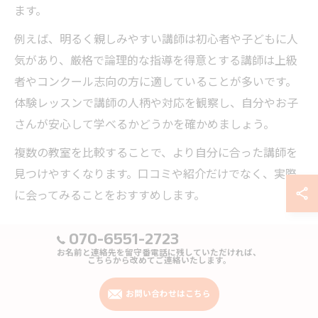
ます。
例えば、明るく親しみやすい講師は初心者や子どもに人
気があり、厳格で論理的な指導を得意とする講師は上級
者やコンクール志向の方に適していることが多いです。
体験レッスンで講師の人柄や対応を観察し、自分やお子
さんが安心して学べるかどうかを確かめましょう。
複数の教室を比較することで、より自分に合った講師を
見つけやすくなります。口コミや紹介だけでなく、実際
に会ってみることをおすすめします。
講師の対応力が魅力のピアノ教室選択肢
070-6551-2723
お名前と連絡先を留守番電話に残していただければ、
講師の対応力とは、生徒一人ひとりのレベルや目標、生
こちらから改めてご連絡いたします。
活スタイルに合わせて柔軟に指導内容やレッスン形態を
お問い合わせはこちら
調整できる力のことです。特にJR中央線沿線のピアノ教