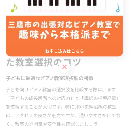
質問し、納得できる教室を選んでください。自分に合っ
た講師に出会うことで、ピアノの上達も楽しさも大きく
広がります。
子どもの成長段階に合わせ
お申し込みはこちら
た教室選択のコツ
お申し込みはこちら
子どもに最適なピアノ教室選択肢の特徴
子ども向けピアノ教室の選択肢を比較する際は、まず
「子どもの成長段階への対応力」と「講師の指導経験」
を重視することが大切です。特にJR中央線沿線の教室
は、アクセスの良さが魅力ですが、通いやすさだけでな
く、教室の雰囲気や安全性も確認しましょう。