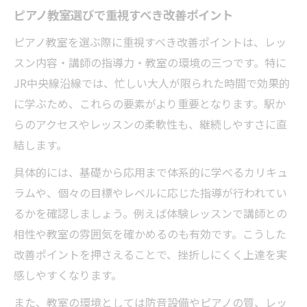
ピアノ教室選びで重視すべき改善ポイント
ピアノ教室で基礎練習を続けるコツ
基礎練習の工夫でピアノ教室の効果を実感
ピアノ教室を選ぶ際に重視すべき改善ポイントは、レッ
スン内容・講師の指導力・教室の環境の三つです。特に
ピアノ教室による基礎習得のポイント
JR中央線沿線では、忙しい大人が限られた時間で効果的
忙しい大人が続くピアノ教室活用の極意
に学ぶため、これらの要素がより重要となります。駅か
忙しくても続くピアノ教室通いの工夫
らのアクセスやレッスンの柔軟性も、継続しやすさに直
ピアノ教室で無理なく続けるための工夫
結します。
ピアノ教室活用で生活に音楽を取り入れる
具体的には、基礎から応用まで体系的に学べるカリキュ
方法
ラムや、個々の目標やレベルに応じた指導が行われてい
仕事と両立できるピアノ教室選びのコツ
るかを確認しましょう。例えば体験レッスンで講師との
ピアノ教室改善で挫折しない続け方を学ぶ
相性や教室の雰囲気を確かめるのも有効です。こうした
効果的なピアノ教室選びが上達を早める理由
改善ポイントを押さえることで、挫折しにくく上達を実
ピアノ教室選びが上達期間に与える影響
感しやすくなります。
ピアノ教室比較で見極めたいポイント
また、教室の環境としては防音設備やピアノの質、レッ