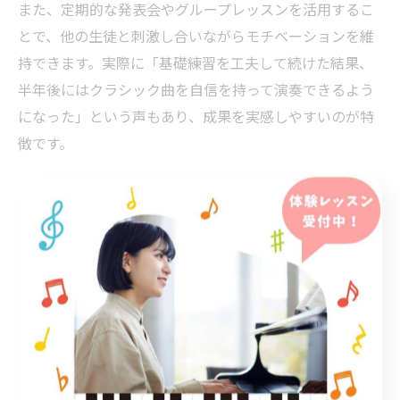
また、定期的な発表会やグループレッスンを活用するこ
とで、他の生徒と刺激し合いながらモチベーションを維
持できます。実際に「基礎練習を工夫して続けた結果、
半年後にはクラシック曲を自信を持って演奏できるよう
になった」という声もあり、成果を実感しやすいのが特
徴です。
ピアノ教室による基礎習得のポイント
ピアノ教室で基礎をしっかり身につけるためには、レッ
スンの質と個別対応の両立が大切です。JR中央線沿線の
ピアノ教室では、生徒一人ひとりの目標や生活リズムに
合わせてカリキュラムを柔軟に調整しています。例え
ば、体験レッスンで現状の課題を確認し、基礎から段階
的にステップアップできるプランを提案する教室が多く
見られます。