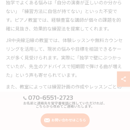
独学でよくある悩みは「自分の演奏が正しいのか分から
ない」「練習方法に自信が持てない」といった不安で
す。ピアノ教室では、経験豊富な講師が個々の課題を的
確に見抜き、効果的な練習法を提案してくれます。
JR中央線沿線の教室では、体験レッスンや無料カウンセ
リングを活用して、現状の悩みや目標を相談できるケー
スが多く見受けられます。実際に「独学で壁にぶつかっ
ていたが、先生のアドバイスで短期間で弾ける曲が増え
た」という声も寄せられています。
また、教室によっては練習計画の作成やレッスンごとの
進捗確認など、継続しやすい仕組みが整っています。こ
070-6551-2723
れにより、初心者でも安心して一歩ずつ着実に上達でき
お名前と連絡先を留守番電話に残していただければ、
こちらから改めてご連絡いたします。
る環境が整うのです。
お問い合わせはこちら
ピアノ教室で実感できる本質的なメリット