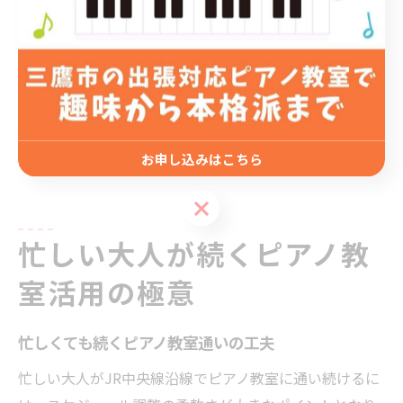
また、定期的なフィードバックや動画添削を取り入れる
ことで、自宅練習の質も向上。生徒からは「基礎の重要
性を実感し、挫折せずに続けられた」との声が多く、安
心して学べる環境が整っています。基礎習得を重視する
ことで、ピアノの楽しさや上達の実感を得やすくなるの
お申し込みはこちら
が、JR中央線沿線のピアノ教室の大きな魅力です。
お申し込みはこちら
忙しい大人が続くピアノ教
室活用の極意
忙しくても続くピアノ教室通いの工夫
忙しい大人がJR中央線沿線でピアノ教室に通い続けるに