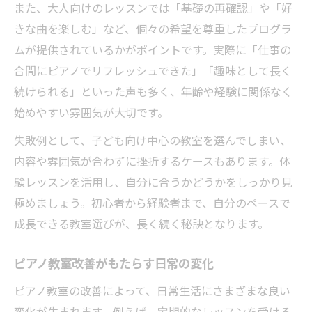
また、大人向けのレッスンでは「基礎の再確認」や「好
続けやすいピアノ教室の選び方を解説
きな曲を楽しむ」など、個々の希望を尊重したプログラ
ピアノ教室と練習時間のバランスを取るコ
ムが提供されているかがポイントです。実際に「仕事の
ツ
合間にピアノでリフレッシュできた」「趣味として長く
ピアノ教室の改善が習慣化に役立つ理由
続けられる」といった声も多く、年齢や経験に関係なく
始めやすい雰囲気が大切です。
ピアノ教室で毎日の練習を継続するポイン
ト
失敗例として、子ども向け中心の教室を選んでしまい、
内容や雰囲気が合わずに挫折するケースもあります。体
験レッスンを活用し、自分に合うかどうかをしっかり見
極めましょう。初心者から経験者まで、自分のペースで
成長できる教室選びが、長く続く秘訣となります。
ピアノ教室改善がもたらす日常の変化
ピアノ教室の改善によって、日常生活にさまざまな良い
変化が生まれます。例えば、定期的なレッスンを受ける