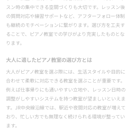
効果的なピアノ教室選びのチェックポイン
スン時の集中できる空間づくりも大切です。レッスン後
ト
の質問対応や練習サポートなど、アフターフォロー体制
上達を早めるピアノ教室の選び方の工夫
も継続のモチベーションに繋がります。選び方を工夫す
ることで、ピアノ教室での学びがより充実したものとな
ピアノ教室改善がもたらす成長の速度
ります。
独学との違いとピアノ教室の本質的なメリット
ピアノ教室と独学の決定的な違いを知る
大人に適したピアノ教室の選び方とは
ピアノ教室利用で独学の不安を解消する方
大人がピアノ教室を選ぶ際には、生活スタイルや目的に
法
合わせて柔軟に対応できる教室を選ぶことが重要です。
ピアノ教室で実感できる本質的なメリット
例えば仕事帰りにも通いやすい立地や、レッスン日時の
ピアノ教室指導が癖を正す理由
調整がしやすいシステムを持つ教室が望ましいといえま
独学からピアノ教室へ切り替えるタイミン
す。JR中央線沿線では、駅近や夜間対応の教室が増えて
グ
おり、忙しい方でも無理なく続けられる環境が整ってい
練習習慣が身につくピアノ教室を探すコツ
ます。
ピアノ教室で練習習慣を身につける方法