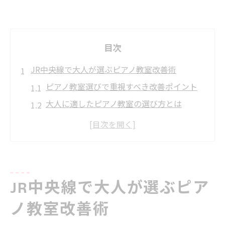
目次
JR中央線で大人が選ぶピアノ教室改善術
ピアノ教室選びで重視すべき改善ポイント
大人に適したピアノ教室の選び方とは
ピアノ教室改善がもたらす日常の変化
JR中央線エリアで見つける理想のピアノ教
室
ピアノ教室改善で続く学びと上達の秘訣
JR中央線で大人が選ぶピア
ピアノ教室の基礎練習で差がつく上達法
ピアノ教室の基礎練習が上達の鍵に
ノ教室改善術
大人が実感するピアノ教室の基礎力強化法