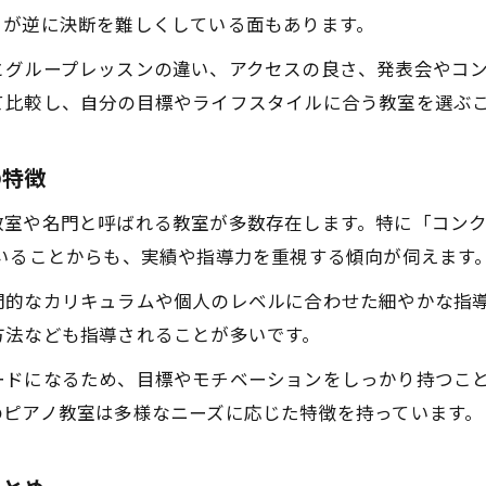
コンクールを目指す子ども向けピアノ教室の特徴
さが逆に決断を難しくしている面もあります。
ピアノ教室選びで親が注意したい東京都の点
とグループレッスンの違い、アクセスの良さ、発表会やコ
続けやすいピアノ教室を探すための視点
て比較し、自分の目標やライフスタイルに合う教室を選ぶ
ピアノ教室を長く続けるための東京都での工夫
東京都のピアノ教室で続けやすい理由を紹介
の特徴
ピアノ教室の立地や通いやすさの重要性とは
室や名門と呼ばれる教室が多数存在します。特に「コンクー
ピアノ教室に通い続けるためのモチベーション維持
いることからも、実績や指導力を重視する傾向が伺えます
東京都のピアノ教室選びで比較したい柔軟性
お申し込みはこちら
お申し込みはこちら
門的なカリキュラムや個人のレベルに合わせた細やかな指
効果的な上達に導く教室選びの秘訣
方法なども指導されることが多いです。
ピアノ教室で上達を実感できる東京都の選び方
ードになるため、目標やモチベーションをしっかり持つこ
ピアノ教室のカリキュラムと上達スピードの関係
のピアノ教室は多様なニーズに応じた特徴を持っています。
東京都のピアノ教室で成果を出すポイント
効率よく上達するためのピアノ教室活用法