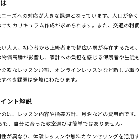
体験レッスンで分かるピアノ教室の良し悪し
とは
ピアノ教室の口コミや評判を見極めるコツ
なニーズへの対応が大きな課題となっています。人口が多
東京都のピアノ教室比較で見逃せない点
わせたカリキュラム作成が求められます。また、交通の利
大人初心者にも最適な東京都のピアノ教室事情
大人初心者が安心して通えるピアノ教室の条件
たい大人、初心者から上級者まで幅広い層が存在するため
東京都のピアノ教室で大人に人気の理由を解説
の物価高騰が影響し、家計への負担を感じる保護者や生徒
ピアノ教室で大人初心者が上達するポイント
や柔軟なレッスン形態、オンラインレッスンなど新しい取
ピアノ教室おすすめの選び方と東京都の傾向
決すべき課題は多岐にわたります。
東京都で大人が始めやすいピアノ教室の特徴
子ども向けピアノ教室の課題を比較してみた
ポイント解説
子どもが伸びる東京都ピアノ教室の選び方
のは、レッスン内容や指導方針、月謝などの費用面です。特
ピアノ教室で子どもに合う指導法を比較
らも、自分に合った教室選びは簡単ではありません。
東京都のピアノ教室で重視される課題とは
門性が異なり、体験レッスンや無料カウンセリングを活用