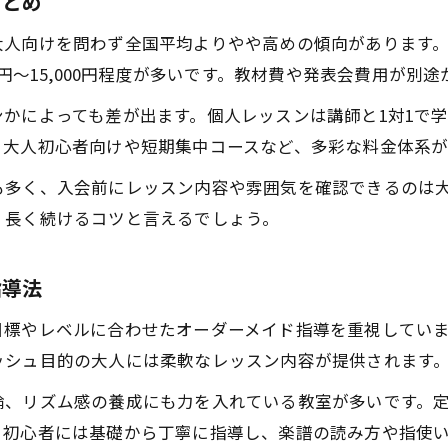
まとめ
ピアノ教室で講師の質が上達に与える影響
向けを問わず全国平均よりやや高めの傾向があります。「ピア
0円～15,000円程度が多いです。教材費や発表会費用が別
かによっても差が出ます。個人レッスンは講師と1対1で
。大人初心者向けや短期集中コースなど、多彩な料金体系が
も多く、入会前にレッスン内容や雰囲気を確認できるのは
、長く続けるコツと言えるでしょう。
指導法
目標やレベルに合わせたオーダーメイド指導を重視してい
ッシュ目的の大人には柔軟なレッスン内容が提供されます
論、リズム感の養成にも力を入れている教室が多いです。
。初心者には基礎から丁寧に指導し、楽譜の読み方や指使