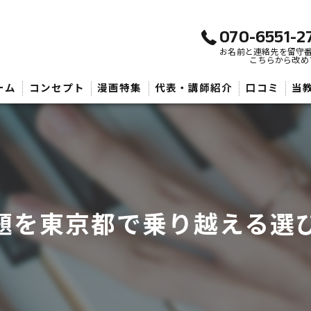
070-6551-2
お名前と連絡先を留守
こちらから改め
ーム
コンセプト
漫画特集
代表・講師紹介
口コミ
当
武
子
大
題を東京都で乗り越える選
初
音