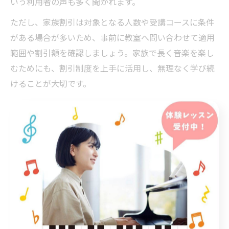
いう利用者の声も多く聞かれます。
ただし、家族割引は対象となる人数や受講コースに条件
がある場合が多いため、事前に教室へ問い合わせて適用
範囲や割引額を確認しましょう。家族で長く音楽を楽し
むためにも、割引制度を上手に活用し、無理なく学び続
けることが大切です。
割引でお得に学べるJR中央
線のピアノ教室情報
JR中央線沿線ピアノ教室の注目割引を徹底解説
JR中央線沿線には多彩なピアノ教室が点在しており、各
教室が独自の割引制度を用意しています。代表的な割引