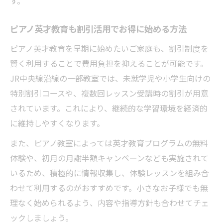
す。
割引活用でピアノ教室選びの失敗を防ぐ方
法
ピアノ英才教育も割引活用でお得に始める方法
ピアノ教室割引の適用条件とその調べ方を
ピアノ英才教育を早期に始めたいご家庭も、割引制度を
解説
賢く利用することで費用負担を抑えることが可能です。
ピアノ英才教育と割引プランの組み合わせ
JR中央線沿線の一部教室では、未就学児や小学生向けの
術
特別割引コースや、複数回レッスン受講時の割引が用意
ピアノ教室割引の適正な利用タイミングと
されています。これにより、継続的な学習環境を経済的
は
に維持しやすくなります。
継続しやすいピアノ教室割引の見極め方を伝授
また、ピアノ教室によっては英才教育プログラムの無料
ピアノ教室割引で長期継続しやすい条件を
体験や、初月の月謝半額キャンペーンなども実施されて
確認
いるため、積極的に情報収集し、体験レッスンを組み合
割引の有無で選ぶピアノ教室のメリット比
わせて利用するのがおすすめです。小さなお子様でも無
較
理なく始められるよう、内容や指導方針も合わせてチェ
ピアノ教室割引と先生の質を両立する選び
ックしましょう。