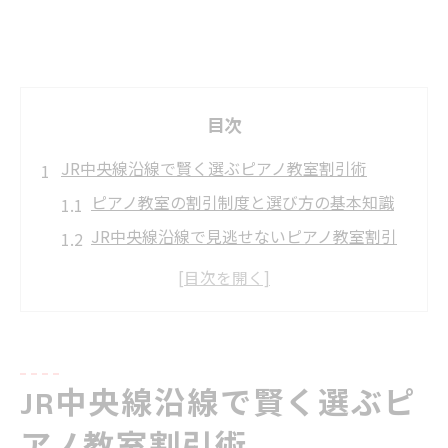
目次
JR中央線沿線で賢く選ぶピアノ教室割引術
ピアノ教室の割引制度と選び方の基本知識
JR中央線沿線で見逃せないピアノ教室割引
情報
ピアノ英才教育も割引活用でお得に始める
方法
国立音大志望にも役立つピアノ教室割引活
用術
JR中央線沿線で賢く選ぶピ
体験レッスン利用でピアノ教室割引を賢く
アノ教室割引術