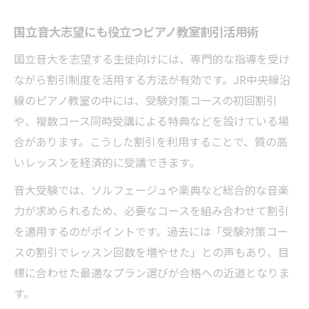
方
習い事を続けるためのピアノ教室割引の活
国立音大志望にも役立つピアノ教室割引活用術
用術
国立音大を志望する生徒向けには、専門的な指導を受け
ピアノ教室割引がある場合の費用面での注
ながら割引制度を活用する方法が有効です。JR中央線沿
意点
線のピアノ教室の中には、受験対策コースの初回割引
や、複数コース同時受講による特典などを設けている場
音楽を楽しみながら割引も活かせるピアノ教室
合があります。こうした割引を利用することで、質の高
探し
いレッスンを経済的に受講できます。
ピアノ教室割引で音楽の楽しさを気軽に体
験
音大受験では、ソルフェージュや楽典など総合的な音楽
ピアノ教室の割引とイベント参加のおすす
力が求められるため、必要なコースを組み合わせて割引
め
を適用するのがポイントです。過去には「受験対策コー
スの割引でレッスン回数を増やせた」との声もあり、目
割引を活かしたピアノ教室での音楽交流術
標に合わせた最適なプラン選びが合格への近道となりま
音楽好き必見のピアノ教室割引活用ポイン
す。
ト