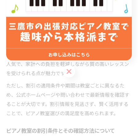
には「新規入会割引」「兄弟・家族割引」「期間限定キ
ャンペーン」などがあり、特に春や秋の新学期シーズン
には大幅な割引が適用されることも少なくありません。
例えば、新規入会者向けの割引は初月の月謝が半額にな
ったり、入会金が無料になるケースが多く見受けられま
す。さらに、兄弟や家族で同じ教室に通う場合の割引も
お申し込みはこちら
人気で、家計への負担を軽減しながら質の高いレッスン
お申し込みはこちら
を受けられる点が魅力です。
ただし、割引の適用条件や期間は教室ごとに異なるた
め、公式ホームページや問い合わせで最新情報を確認す
ることが大切です。割引情報を見逃さず、賢く活用する
ことで、ピアノ教室選びの満足度を高められます。
ピアノ教室の割引条件とその確認方法について