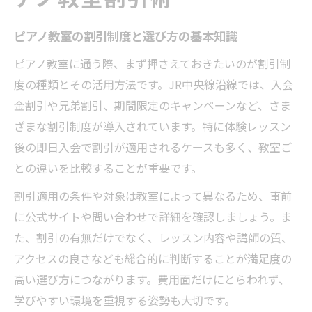
確認
ピアノ教室の割引を活用した費用節約アイデア
ピアノ教室の割引制度と選び方の基本知識
集
ピアノ教室に通う際、まず押さえておきたいのが割引制
ピアノ教室割引と月謝見直しで無理なく節
度の種類とその活用方法です。JR中央線沿線では、入会
約
金割引や兄弟割引、期間限定のキャンペーンなど、さま
複数レッスン受講時のピアノ教室割引活用
ざまな割引制度が導入されています。特に体験レッスン
例
後の即日入会で割引が適用されるケースも多く、教室ご
割引適用のタイミングとピアノ教室選びの
との違いを比較することが重要です。
工夫
割引適用の条件や対象は教室によって異なるため、事前
オンラインピアノ教室割引で遠隔学習の費
に公式サイトや問い合わせで詳細を確認しましょう。ま
用節約
た、割引の有無だけでなく、レッスン内容や講師の質、
ピアノ教室の家族割引と学習継続のポイン
アクセスの良さなども総合的に判断することが満足度の
ト
高い選び方につながります。費用面だけにとらわれず、
割引でお得に学べるJR中央線のピアノ教室情報
学びやすい環境を重視する姿勢も大切です。