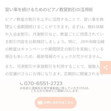
習い事を続けるためのピアノ教室割引の活用術
ピアノ教室の割引を上手に活用することで、習い事を無
理なく長期間続けることができます。まずは、無料体験
や入会金割引、月謝割引など、教室ごとに用意されてい
る割引内容を比較検討しましょう。特に、JR中央線沿線
の教室はキャンペーンや期間限定の割引を実施している
場合も多いため、最新情報のチェックが欠かせません。
また、兄弟割引や家族割引を利用することで、複数人で
の受講がさらにお得になります。定期的に開催されるイ
ベントや発表会参加費の割引なども、費用負担を軽減し
070-6551-2723
ながらモチベーションを維持するポイントです。習い事
お名前と連絡先を留守番電話に残していただければ、
こちらから改めてご連絡いたします。
を継続したい小学生や大人の方も、割引制度を賢く活用
して、安心してピアノ学習を続けましょう。
お問い合わせはこちら