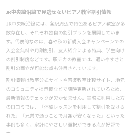
JR中央線沿線ピアノ教室の注目割引を徹底
JR中央線沿線で見逃せないピアノ教室割引情報
解説
ピアノ教室の割引条件とその確認方法につ
JR中央線沿線には、各駅周辺で特色あるピアノ教室が多
いて
数存在し、それぞれ独自の割引プランを展開していま
す。代表的なのは、春や秋の新規入会キャンペーンでの
国立音大推薦も視野に入れた割引選びのコ
入会金無料や月謝割引、友人紹介による特典、学生向け
ツ
の割引制度などです。駅チカの教室では、通いやすさと
ピアノ教室割引と入会特典の併用テクニッ
割引の両立が可能な点も注目されています。
ク
割引情報は教室公式サイトや音楽教室比較サイト、地元
ピアノ教室のキャンペーン割引情報最新ま
のコミュニティ掲示板などで随時更新されているため、
とめ
最新情報のチェックが欠かせません。実際に利用した方
ピアノ教室選びに悩む方へ割引利用のポイント
の口コミでは、「体験レッスンを利用して割引を受けら
解説
れた」「兄弟で通うことで月謝が安くなった」といった
ピアノ教室の割引内容を見極める注意点と
事例も多く、家計にやさしい選択ができる点が好評で
は