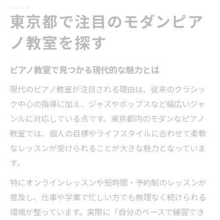
現代スタイルが魅力のピアノ教室事情
東京都で注目のモダンピア
モダンなピアノ教室が注目される理由
東京ピアノ教室のオンライン対応と利点
ノ教室を探す
大人も通えるピアノ教室の現代的ニーズ
ピアノ教室で見つかる現代的な魅力とは
ピアノ教室で学べるジャズやポップスの魅
力
現代のピアノ教室が注目される理由は、従来のクラシッ
ク中心の指導に加え、ジャズやポップスなど幅広いジャ
名門ピアノ教室とモダン教室の違い
ンルに対応している点です。東京都内のモダンなピアノ
大人初心者にも最適な東京都内のピアノ教室
教室では、個人の目標やライフスタイルに合わせて柔軟
大人初心者歓迎のピアノ教室の選び方
なレッスンが受けられることが大きな魅力となっていま
東京都で通いやすいピアノ教室の特徴
す。
ピアノ教室で感じる大人向けサポート体制
特にオンラインレッスンや短時間・予約制のレッスンが
初心者におすすめの個人ピアノ教室の魅力
普及し、仕事や学業で忙しい方でも無理なく続けられる
ピアノ教室で挫折しない続け方のコツ
環境が整っています。実際に「自分のペースで練習でき