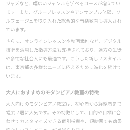
ジャズなど、幅広いジャンルを学べるコースが増えてい
ピアノ教室における質の高い学びを目指して
ます。また、グループレッスンやアンサンブル体験、ソ
ピアノ教室が提供する質の高いレッスンと
ルフェージュを取り入れた総合的な音楽教育も導入され
は
ています。
ピアノ教室で伸ばす音楽力と表現力
さらに、オンラインレッスンや動画添削など、デジタル
東京都のピアノ教室で学ぶ多彩なコース
技術を活用した指導方法も支持されており、遠方の生徒
ピアノ教室の名門出身講師による指導例
や多忙な社会人にも最適です。こうした新しいスタイル
発表会やコンクールにも強いピアノ教室
は、東京都の多様なニーズに応えるために進化を続けて
います。
大人におすすめのモダンピアノ教室の特徴
大人向けのモダンピアノ教室は、初心者から経験者まで
幅広い層に人気です。その特徴として、目的や目標に合
わせてカスタマイズできる個別指導や、短時間でも効果
的なレッスンメニューが挙げられます。