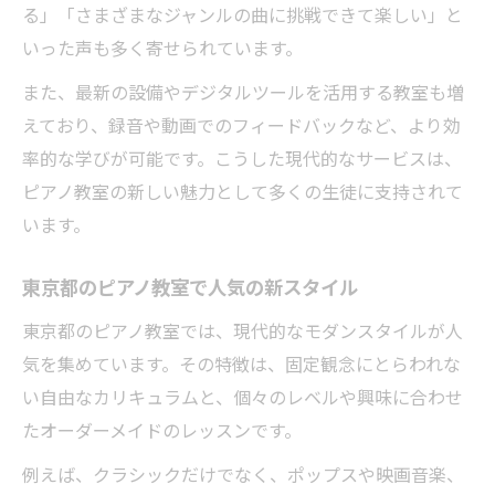
モダンなレッスンが広がる東京都の最新傾向
る」「さまざまなジャンルの曲に挑戦できて楽しい」と
東京都のピアノ教室で広がる最新レッスン
いった声も多く寄せられています。
法
また、最新の設備やデジタルツールを活用する教室も増
オンライン対応ピアノ教室の増加背景
えており、録音や動画でのフィードバックなど、より効
ピアノ教室で取り入れる新しいジャンル
率的な学びが可能です。こうした現代的なサービスは、
モダン教室が重視する個別カリキュラム例
ピアノ教室の新しい魅力として多くの生徒に支持されて
います。
ピアノ教室の柔軟なスケジュール活用術
充実した個人指導に強いピアノ教室の選び方
東京都のピアノ教室で人気の新スタイル
個人指導に特化したピアノ教室の見極め方
東京都のピアノ教室では、現代的なモダンスタイルが人
ピアノ教室でのマンツーマンレッスンの価
気を集めています。その特徴は、固定観念にとらわれな
値
い自由なカリキュラムと、個々のレベルや興味に合わせ
講師との相性が大切なピアノ教室選び
たオーダーメイドのレッスンです。
ピアノ教室は目標設定が上達の鍵になる
例えば、クラシックだけでなく、ポップスや映画音楽、
東京都のピアノ教室で受ける丁寧な指導