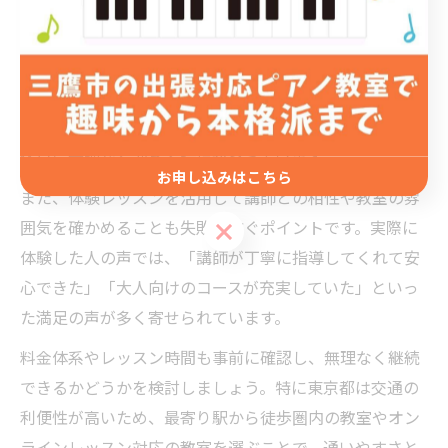
大人初心者が東京都内でピアノ教室を選ぶ際は、レッス
ンの柔軟性や自分のライフスタイルに合った通いやすさ
を重視することが大切です。モダンなピアノ教室では、
平日夜間や土日も対応している場合が多く、仕事帰りや
休日に無理なく通える環境が整っています。
お申し込みはこちら
また、体験レッスンを活用して講師との相性や教室の雰
囲気を確かめることも失敗を防ぐポイントです。実際に
お申し込みはこちら
体験した人の声では、「講師が丁寧に指導してくれて安
心できた」「大人向けのコースが充実していた」といっ
た満足の声が多く寄せられています。
料金体系やレッスン時間も事前に確認し、無理なく継続
できるかどうかを検討しましょう。特に東京都は交通の
利便性が高いため、最寄り駅から徒歩圏内の教室やオン
ラインレッスン対応の教室を選ぶことで、通いやすさと