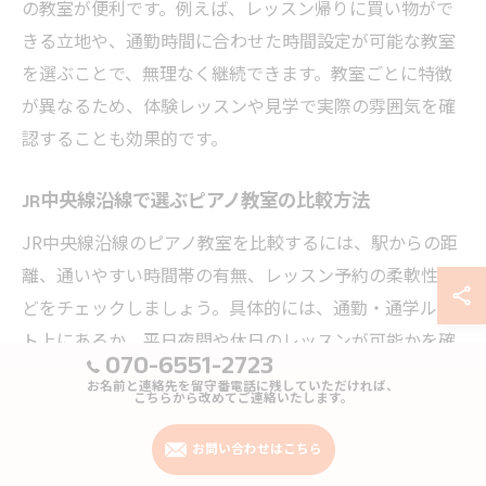
の教室が便利です。例えば、レッスン帰りに買い物がで
きる立地や、通勤時間に合わせた時間設定が可能な教室
を選ぶことで、無理なく継続できます。教室ごとに特徴
が異なるため、体験レッスンや見学で実際の雰囲気を確
認することも効果的です。
JR中央線沿線で選ぶピアノ教室の比較方法
JR中央線沿線のピアノ教室を比較するには、駅からの距
離、通いやすい時間帯の有無、レッスン予約の柔軟性な
どをチェックしましょう。具体的には、通勤・通学ルー
ト上にあるか、平日夜間や休日のレッスンが可能かを確
070-6551-2723
認します。加えて、オンラインレッスン対応の有無も比
お名前と連絡先を留守番電話に残していただければ、
較ポイントです。複数の教室をリストアップし、各項目
こちらから改めてご連絡いたします。
で比較表を作成すると、自分に合った教室が見つけやす
お問い合わせはこちら
くなります。