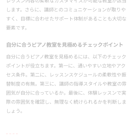
レッスン内容の柔軟なカスタマイズが可能な教室が該当
子どもに合うピアノ教室の選び方と年齢の
します。さらに、講師とのコミュニケーションが取りや
目安
すく、目標に合わせたサポート体制があることも大切な
ピアノ教室選びで見るべき講師や雰囲気の
要素です。
違い
レッスン開始時期とピアノ教室の選定ポイ
自分に合うピアノ教室を見極めるチェックポイント
ント
自分に合うピアノ教室を見極めるには、以下のチェック
子どもの成長に寄り添うピアノ教室の特徴
ポイントが役立ちます。第一に、通いやすい立地やアク
とは
セス条件。第二に、レッスンスケジュールの柔軟性や振
替制度の有無。第三に、講師の指導スタイルや教室の雰
ピアノ教室と他の習い事とのバランスを考
囲気が自分に合っているか。最後に、体験レッスンで実
える
際の雰囲気を確認し、無理なく続けられるかを判断しま
親が安心できるピアノ教室選びのポイント
しょう。
スケジュール管理で失敗しない教室選定
ピアノ教室のスケジュール管理で重視すべ
き点