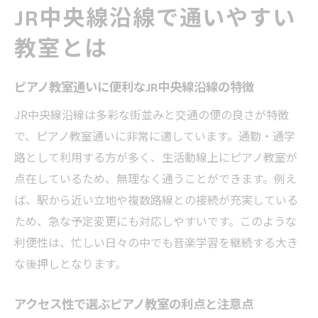
JR中央線沿線で通いやすい
無理のないピアノ教室選びと時間割の工夫
教室通いを継続するためのスケジュール対
教室とは
策
家族全体の予定を考慮したピアノ教室選び
ピアノ教室通いに便利なJR中央線沿線の特徴
急な予定変更にも対応できるピアノ教室の
JR中央線沿線は多彩な街並みと交通の便の良さが特徴
利点
で、ピアノ教室通いに非常に適しています。通勤・通学
路として利用する方が多く、生活動線上にピアノ教室が
スケジュール調整しやすいピアノ教室の探
点在しているため、無理なく通うことができます。例え
し方
ば、駅から近い立地や複数路線との接続が充実している
ピアノ教室選びに役立つ比較ポイント
ため、急な予定変更にも対応しやすいです。このような
ピアノ教室を比較する際の注目ポイントは
利便性は、忙しい日々の中でも音楽学習を継続する大き
何か
な後押しとなります。
JR中央線沿線で選ぶピアノ教室の比較方法
レッスン内容や教室雰囲気の違いを見極め
アクセス性で選ぶピアノ教室の利点と注意点
る