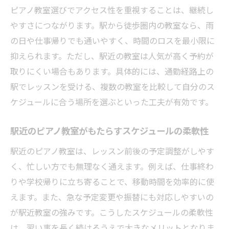
ピアノ教室選びでアクセス性を重視することは、継続し
ピアノ教室の費用やサービス面を比較する
やすさにつながります。駅から徒歩圏内の教室なら、雨
視点
の日や仕事帰りでも通いやすく、時間のロスを最小限に
継続しやすさで選ぶピアノ教室のチェック
抑えられます。ただし、駅近の教室は人気が高く予約が
項目
取りにくい場合もあります。具体的には、通勤経路上の
自分や子どもに合うピアノ教室比較のコツ
駅でレッスンを受ける、複数の教室を比較して自分のス
JR中央線沿線で叶える理想の音楽時間
ケジュールに合う場所を選ぶといった工夫が有効です。
JR中央線沿線で実現するピアノ教室ライフ
駅近のピアノ教室がもたらすスケジュールの柔軟性
理想の音楽時間をピアノ教室で楽しむ工夫
駅近のピアノ教室は、レッスン前後の予定調整がしやす
家族と共有できるピアノ教室の音楽体験と
く、忙しい方でも無理なく通えます。例えば、仕事終わ
は
りや学校帰りに立ち寄ることで、移動時間を効率的に使
日常に音楽を取り入れるピアノ教室の魅力
えます。また、急な予定変更や振替にも対応しやすいの
ピアノ教室で広がる新しい音楽の楽しみ方
が駅近教室の強みです。こうしたスケジュールの柔軟性
忙しくても充実するピアノ教室での毎日
は、習い事を長く続けるうえで大きなメリットとなりま