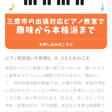
楽しく通い続けられます。
無理なく続くピアノ教室通
いの秘訣
お申し込みはこちら
お申し込みはこちら
ピアノ教室通いを無理なく続けるための工夫
無理なくピアノ教室に通い続けるためには、通いやすさ
と柔軟なスケジュール調整が欠かせません。理由とし
て、JR中央線沿線の教室では、仕事や学校、家庭の予定
に合わせやすいレッスン予約システムを導入していると
ころが多い点が挙げられます。例えば、オンラインでの
予約・変更対応や、平日夜間・休日など多様な時間帯で