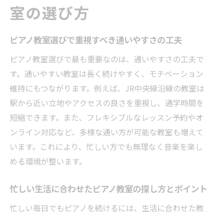
特徴を解説
室の選び方
無理なく続けやすいピアノ教室とは何かを
考える
ピアノ教室選びで重視すべき通いやすさの工夫
自分に合うピアノ教室を見極めるチェック
ピアノ教室選びで最も重要なのは、通いやすさの工夫で
ポイント
す。通いやすい教室は長く続けやすく、モチベーション
JR中央線沿線で通いやすい教室とは
維持にもつながります。例えば、JR中央線沿線の教室は
ピアノ教室通いに便利なJR中央線沿線の特
駅から近い立地やアクセスの良さを重視し、通学時間を
徴
短縮できます。また、フレキシブルなレッスン予約やオ
アクセス性で選ぶピアノ教室の利点と注意
ンライン対応など、多様な通い方が可能な教室も増えて
点
います。これにより、忙しい方でも無理なく音楽を楽し
駅近のピアノ教室がもたらすスケジュール
める環境が整います。
の柔軟性
忙しい生活に合わせたピアノ教室の探し方とポイント
生活圏内で見つかる理想のピアノ教室探し
忙しい毎日でもピアノを続けるには、生活に合わせた教
通学しやすさで比較するピアノ教室の選び