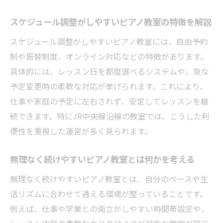
り方
スケジュール調整がしやすいピアノ教室の特徴を解説
無理なく続くピアノ教室通いの秘訣
ピアノ教室通いを無理なく続けるための工
スケジュール調整がしやすいピアノ教室には、自由予約
夫
制や振替制度、オンライン対応などの特徴があります。
具体的には、レッスン日を都度選べるシステムや、急な
忙しい毎日でも続けやすいピアノ教室の選
予定変更時の柔軟な対応が挙げられます。これにより、
び方
仕事や家庭の予定に左右されず、安定してレッスンを継
親子で楽しめるピアノ教室スケジュールの
続できます。特にJR中央線沿線の教室では、こうした利
立て方
便性を重視した運営が多く見られます。
モチベーションが続くピアノ教室通いのコ
ツ
無理なく続けやすいピアノ教室とは何かを考える
習慣化しやすいピアノ教室の通い方につい
無理なく続けやすいピアノ教室とは、自分のペースや生
て
活リズムに合わせて通える環境が整っていることです。
生活リズムになじむピアノ教室選びの秘訣
例えば、仕事や学業との両立がしやすい時間帯設定や、
子どもの習い事に最適な教室探し