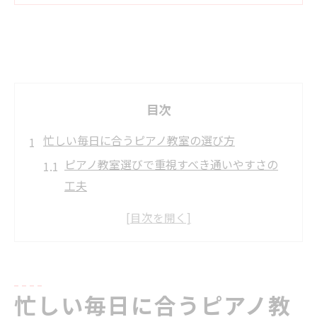
目次
忙しい毎日に合うピアノ教室の選び方
ピアノ教室選びで重視すべき通いやすさの
工夫
忙しい生活に合わせたピアノ教室の探し方
とポイント
JR中央線沿線でのピアノ教室選定の基準と
は
スケジュール調整がしやすいピアノ教室の
忙しい毎日に合うピアノ教