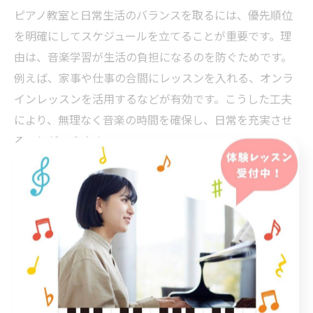
ピアノ教室と日常生活のバランスを取るには、優先順位
を明確にしてスケジュールを立てることが重要です。理
由は、音楽学習が生活の負担になるのを防ぐためです。
例えば、家事や仕事の合間にレッスンを入れる、オンラ
インレッスンを活用するなどが有効です。こうした工夫
により、無理なく音楽の時間を確保し、日常を充実させ
ることができます。
継続しやすいピアノ教室スケジュールの作り方
継続しやすいピアノ教室スケジュールを作るには、無理
のない目標設定と柔軟な調整がポイントです。なぜな
ら、継続にはストレスの少ない環境が不可欠だからで
す。例えば、月ごとに予定を見直し、必要に応じてレッ
スン日を変更する仕組みを活用すると良いでしょう。結
果として、日々の生活に自然とピアノが溶け込み、長く