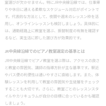
室選びが欠かせません。特にJR中央線沿線では、仕事帰
方
りや休日に通える柔軟なスケジュール対応がポイントで
JR中央線沿線でのピアノ教室選定と続けや
す。代表的な方法として、夜間や週末のレッスン枠を活
すさ
用し、オンラインレッスンも検討しましょう。具体的に
ピアノ教室のスケジュール調整術を紹介
は、通勤経路上に教室を選ぶ、振替制度の有無を確認す
ピアノ教室の予定を無理なく組み込むコツ
るなど、実生活に即した選び方が効果的です。
JR中央線沿線で叶う柔軟なスケジュール調
整法
JR中央線沿線でのピアノ教室選定の基準とは
ピアノ教室のレッスン頻度を賢く選ぶポイ
JR中央線沿線でピアノ教室を選ぶ際は、アクセスの良さ
ント
と教室の雰囲気、講師の指導方針が主な基準です。駅近
子どもや家族の予定と両立する教室通いの
やバス便の利便性は通いやすさに直結します。また、体
工夫
験レッスンを利用して教室の雰囲気や生徒層をチェック
ピアノ教室と日常生活のバランスを取る方
することも大切です。さらに、教室ごとのレッスンスタ
法
イルやカリキュラムが自分の目標に合っているかも確認
継続しやすいピアノ教室スケジュールの作
しましょう。