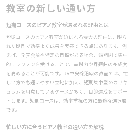
短期集中型ピアノ教室のメリットと注意点
教室の新しい通い方
ピアノ教室選びで大切なポイントを押さえ
る方法
短期コースのピアノ教室が選ばれる理由とは
JR中央線沿線でピアノ教室を選ぶポイント
短期コースのピアノ教室が選ばれる最大の理由は、限ら
通いやすさを重視したピアノ教室の選び方
れた期間で効率よく成果を実感できる点にあります。例
JR中央線沿線に多いピアノ教室の特徴を紹
えば、発表会前や特定の目標がある場合、短期間で集中
介
的にレッスンを受けることで、基礎力や課題曲の完成度
体験レッスンで分かるピアノ教室の雰囲気
を高めることが可能です。JR中央線沿線の教室では、忙
とは
しい方でも通いやすい立地に加え、短期集中型のカリキ
ュラムを用意しているケースが多く、目的達成をサポー
ピアノ教室選びに役立つ口コミや評判の活
トします。短期コースは、効率重視の方に最適な選択肢
用法
です。
アクセス便利なピアノ教室で短期集中を実
現
忙しい方に合うピアノ教室の通い方を解説
ピアノ教室の講師選びでチェックすべきポ