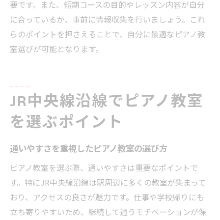
要です。また、短期コースの目的やレッスン内容が自分
長
に合っているか、事前に情報収集を行いましょう。これ
ピアノ教室の短期レッスンで効率的に上達
らのポイントを押さえることで、自分に最適なピアノ教
柔軟な対応が魅力の短期ピアノ教室の選び
室選びが可能となります。
方
短期コースで無理なくピアノを習う方法
ピアノ教室短期コースで基礎を身につけるコツ
JR中央線沿線でピアノ教室
短期コースでピアノの基礎を効率よく習得
を選ぶポイント
ピアノ教室で基礎固めをする練習法の提案
短期集中レッスンで学ぶ基礎の重要ポイン
通いやすさを重視したピアノ教室の選び方
ト
ピアノ教室を選ぶ際、通いやすさは重要なポイントで
ピアノ教室で基礎力を伸ばすための工夫
す。特にJR中央線沿線は駅周辺に多くの教室が集まって
短期コースのピアノ教室で成果を出す秘訣
おり、アクセスの良さが魅力です。仕事や学校帰りにも
継続につなげるピアノ教室短期コースの活
立ち寄りやすいため、継続して通うモチベーションが保