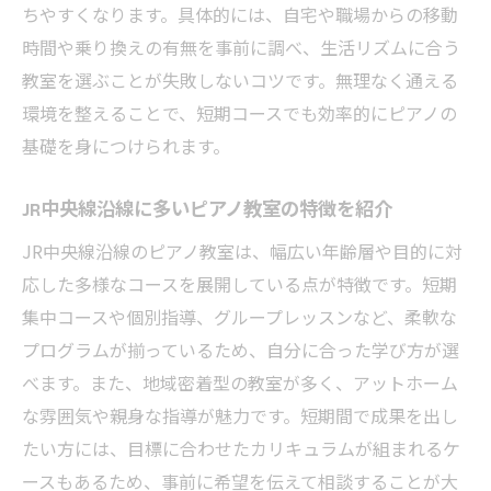
用術
ちやすくなります。具体的には、自宅や職場からの移動
時間や乗り換えの有無を事前に調べ、生活リズムに合う
JR中央線沿線のピアノ教室で効率よく学ぶ方法
教室を選ぶことが失敗しないコツです。無理なく通える
アクセス良好なピアノ教室で学習効率アッ
環境を整えることで、短期コースでも効率的にピアノの
プ
基礎を身につけられます。
地域密着型ピアノ教室の活用法とその魅力
短期コースでピアノ教室の効果を最大化す
JR中央線沿線に多いピアノ教室の特徴を紹介
る方法
JR中央線沿線のピアノ教室は、幅広い年齢層や目的に対
JR中央線沿線で選ぶピアノ教室の利点
応した多様なコースを展開している点が特徴です。短期
ピアノ教室で効率よく基礎を身につけるコ
集中コースや個別指導、グループレッスンなど、柔軟な
ツ
プログラムが揃っているため、自分に合った学び方が選
短期間で成果を出すピアノ教室選びのポイ
べます。また、地域密着型の教室が多く、アットホーム
ント
な雰囲気や親身な指導が魅力です。短期間で成果を出し
たい方には、目標に合わせたカリキュラムが組まれるケ
ースもあるため、事前に希望を伝えて相談することが大