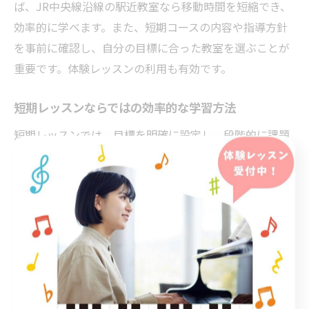
ば、JR中央線沿線の駅近教室なら移動時間を短縮でき、
効率的に学べます。また、短期コースの内容や指導方針
を事前に確認し、自分の目標に合った教室を選ぶことが
重要です。体験レッスンの利用も有効です。
短期レッスンならではの効率的な学習方法
短期レッスンでは、目標を明確に設定し、段階的に課題
をクリアする学習法が効果的です。理由は、限られた期
間で成果を出すため、計画的なカリキュラムが求められ
るためです。具体的には、習得したい曲や技術をリスト
アップし、毎回のレッスンで進捗を確認します。講師と
目標を共有し、必要に応じて練習内容を調整すること
で、効率的なステップアップが可能です。
ピアノ教室でモチベーションを維持する工夫