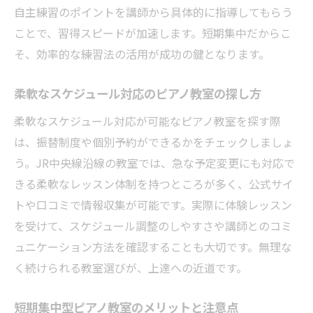
自主練習のポイントを講師から具体的に指導してもらう
コツ
ことで、習得スピードが加速します。短期集中だからこ
短期間で選ぶピアノ教室の見極めポイント
そ、効率的な練習法の活用が成功の鍵となります。
ピアノ教室のレッスン内容と費用をしっか
り比較
柔軟なスケジュール対応のピアノ教室の探し方
体験レッスン活用でピアノ教室の雰囲気を
柔軟なスケジュール対応が可能なピアノ教室を探す際
確認
は、振替制度や個別予約ができるかをチェックしましょ
ピアノ教室選びで契約内容をチェックする
う。JR中央線沿線の教室では、急な予定変更にも対応で
重要性
きる柔軟なレッスン体制を持つところが多く、公式サイ
短期ピアノ教室のサポート体制を見極める
トや口コミで情報収集が可能です。実際に体験レッスン
方法
を受けて、スケジュール調整のしやすさや講師とのコミ
子どもの成長に合う短期ピアノ教室の探し方
ュニケーション方法を確認することも大切です。無理な
子どもに適した短期ピアノ教室の選び方ガ
く続けられる教室選びが、上達への近道です。
イド
短期集中型ピアノ教室のメリットと注意点
成長段階に合わせたピアノ教室選びのポイ