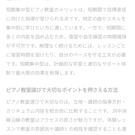
ント
短期集中型ピアノ教室のメリットは、短期間で目標達成
ピアノ教室で子どものやる気を引き出す方
に向けた指導が受けられる点です。特定の曲やスキルを
法
集中的に学びたい方に適しています。一方で、短期間に
多くの内容を詰め込むため、復習や自宅練習の時間確保
短期コースで基礎を身につけるレッスン活
が不可欠です。無理なく続けるためには、レッスンごと
用法
に復習時間を設けたり、自分のペースを守る工夫が必要
ピアノ教室選びで年齢や習熟度を考慮する
です。短期集中型は、計画的な学習と適切なサポート体
理由
制で最大限の効果を発揮します。
親子で安心して通えるピアノ教室の特徴
短期集中型ピアノ教室のメリットとは
ピアノ教室選びで大切なポイントを押さえる方法
短期集中型ピアノ教室のメリットを徹底解
ピアノ教室選びで大切なのは、立地・講師の指導方針・
説
カリキュラム内容を総合的に比較することです。JR中央
目的別に選べるピアノ教室短期コースの魅
線沿線の教室はアクセスの良さが魅力ですが、体験レッ
力
スンで教室の雰囲気や講師との相性を確認することも重
短期間で成果を実感できるピアノ教室の特