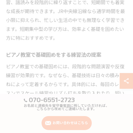
習、譜読みを段階的に繰り返すことで、短期間でも着実
な成長が期待できます。JR中央線沿線なら通学時間を最
小限に抑えられ、忙しい生活の中でも無理なく学習でき
ます。短期集中型の学び方は、効率よく基礎を固めたい
方に特におすすめです。
ピアノ教室で基礎固めをする練習法の提案
ピアノ教室での基礎固めには、段階的な問題演習や反復
練習が効果的です。なぜなら、基礎技術は日々の積み重
ねによって定着するからです。具体的には、毎回のレッ
スンでスケール練習やリズム打ちを取り入れたり、短い
070-6551-2723
課題曲を繰り返し弾くことで、手指の動きや譜読み力が
お名前と連絡先を留守番電話に残していただければ、
向上します。短期コースでは、限られた時間を最大限活
こちらから改めてご連絡いたします。
用するため、練習内容を絞り込んで効率化することが重
お問い合わせはこちら
要です。こうした工夫により、確実に基礎を身につける