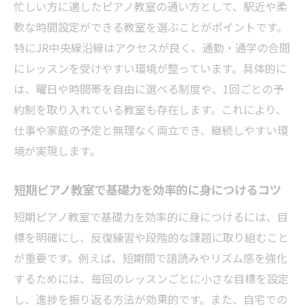
忙しい方に適したピアノ教室の通い方として、駅近や柔
イント
軟な時間設定ができる教室を選ぶことがポイントです。
忙しい方に最適な短期ピアノレッスンの魅力
特にJR中央線沿線はアクセスが良く、通勤・通学の合間
短期集中レッスンでピアノ教室を賢く活用
にレッスンを受けやすい環境が整っています。具体的に
スケジュール調整がしやすいピアノ教室の
は、曜日や時間帯を自由に選べる制度や、1回ごとの予
利点
約制を取り入れている教室も存在します。これにより、
忙しい生活に合わせた短期ピアノ教室の選
仕事や家庭の予定と無理なく両立でき、継続しやすい環
び方
境が実現します。
短期レッスンならではの効率的な学習方法
ピアノ教室でモチベーションを維持する工
短期ピアノ教室で基礎力を効率的に身につけるコツ
夫
短期ピアノ教室で基礎力を効率的に身につけるには、目
短期コースで成果を感じるピアノ教室の特
標を明確にし、反復練習や段階的な課題に取り組むこと
徴
が重要です。例えば、短期間で譜読みやリズム感を強化
するためには、毎回のレッスンごとに小さな目標を設定
ピアノ教室を短期間で選ぶ際の注意点
し、進捗を振り返る方法が効果的です。また、自宅での
ピアノ教室の短期コース選択で失敗しない