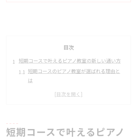
目次
短期コースで叶えるピアノ教室の新しい通い方
短期コースのピアノ教室が選ばれる理由と
は
忙しい方に合うピアノ教室の通い方を解説
短期ピアノ教室で基礎力を効率的に身につ
けるコツ
柔軟なスケジュール対応のピアノ教室の探
し方
短期コースで叶えるピアノ