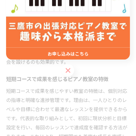
短期コースでもモチベーションを維持するためには、達
成感を得られる仕組みが重要です。理由は、短期間で目
に見える成長を実感できることでやる気が続くからで
す。例えば、レッスンごとに小さな目標を設定し、クリ
アするたびに講師から具体的なフィードバックを受ける
方法があります。また、家族や友人に成果を披露する機
お申し込みはこちら
会を設けるのも効果的です。
お申し込みはこちら
短期コースで成果を感じるピアノ教室の特徴
短期コースで成果を感じやすい教室の特徴は、個別対応
の指導と明確な進捗管理です。理由は、一人ひとりのレ
ベルや目標に合わせて最適なレッスンを提供できるから
です。代表的な取り組みとして、初回に現状分析と目標
設定を行い、毎回のレッスンで達成度を確認する方法が