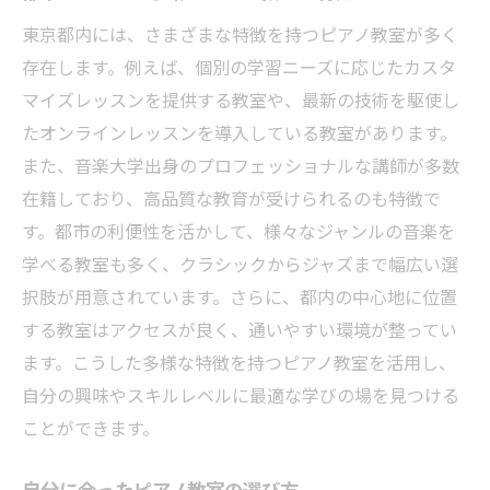
初心者向けレッスンの流れと内容
東京都内には、さまざまな特徴を持つピアノ教室が多く
楽譜の読み方から学ぶピアノの基礎
存在します。例えば、個別の学習ニーズに応じたカスタ
初心者でも安心！ピアノ教室のサポート体
マイズレッスンを提供する教室や、最新の技術を駆使し
制
たオンラインレッスンを導入している教室があります。
また、音楽大学出身のプロフェッショナルな講師が多数
ピアノを始める前に知っておきたいこと
在籍しており、高品質な教育が受けられるのも特徴で
ピアノ教室での目標設定と達成のステップ
す。都市の利便性を活かして、様々なジャンルの音楽を
楽しみながら上達するための秘訣
学べる教室も多く、クラシックからジャズまで幅広い選
上級者向け東京都ピアノ教室で学ぶ新たな技術
択肢が用意されています。さらに、都内の中心地に位置
上級者向けカリキュラムの深化
する教室はアクセスが良く、通いやすい環境が整ってい
演奏技術を高めるための特別レッスン
ます。こうした多様な特徴を持つピアノ教室を活用し、
上級者が楽しめる音楽の探求方法
自分の興味やスキルレベルに最適な学びの場を見つける
ことができます。
コンサートや発表会に向けた特訓
東京都内での上級者向けピアノイベント情