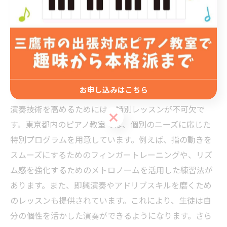
す。これにより、演奏における解釈力や表現力がさらに
向上します。上級者が求める深い音楽体験を提供するた
めに、ピアノ教室は常に新しい指導法を導入し、生徒の
ニーズに応えています。
お申し込みはこちら
演奏技術を高めるための特別レッスン
演奏技術を高めるためには、特別レッスンが不可欠で
お申し込みはこちら
す。東京都内のピアノ教室では、個別のニーズに応じた
特別プログラムを用意しています。例えば、指の動きを
スムーズにするためのフィンガートレーニングや、リズ
ム感を強化するためのメトロノームを活用した練習法が
あります。また、即興演奏やアドリブスキルを磨くため
のレッスンも提供されています。これにより、生徒は自
分の個性を活かした演奏ができるようになります。さら