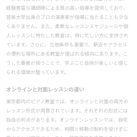
ピアノの音色に触れる喜び
経験豊富な講師陣による質の高い指導を提供しており、
音楽大学出身のプロの演奏家が指導に当たることも少な
初めてのピアノレッスンで知る感動
くありません。また、柔軟なレッスンスケジュールや個
東京都での音楽ライフの始め方
人レッスンに特化した教室は、特に忙しい方に支持され
音楽仲間と共に歩む楽しさ
ています。さらに、立地条件も重要で、駅近やアクセス
ピアノ教室が提供する音楽の可能性
の便利な場所にある教室が選ばれる傾向にあります。こ
東京都でピアノを楽しむ生活音楽と共に歩む選
うした要素が揃うことで、学ぶこと自体が楽しいと感じ
択
られる環境が整っています。
日常に音楽を取り入れるライフスタイル
東京都で広がる音楽活動の場
オンラインと対面レッスンの違い
音楽と共に成長するための選択肢
東京都内のピアノ教室では、オンラインと対面の両方の
地域の音楽イベントへの参加方法
レッスン形式が用意されています。それぞれの形式には
独自の利点があります。オンラインレッスンでは、自宅
音楽がもたらす生活の豊かさ
からアクセスできるため、時間と移動の制約を受けずに
家族で楽しむピアノのある生活