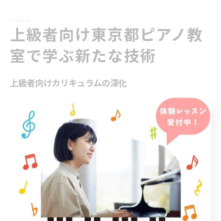
上級者向け東京都ピアノ教
室で学ぶ新たな技術
上級者向けカリキュラムの深化
上級者向けのカリキュラムでは、個々のスキルをさらに
磨くための特別な指導法が採用されています。東京都内
のピアノ教室では、生徒の技術レベルや音楽の好みに応
じて、より高度なテクニックや複雑な楽曲の演奏方法を
学ぶことができます。例えば、バッハやベートーヴェン
といったクラシックの名曲を深く掘り下げることで、音
楽の歴史や背景を理解し、表現力を高めることが可能で
す。また、個別のカリキュラムにより、技術向上だけで
なく、音楽理論やアナリーゼの知識も同時に習得できま