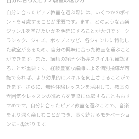
自分に合ったピアノ教室の選び方
報
自分に合ったピアノ教室を選ぶ際には、いくつかのポイ
プロも学ぶことができるレッスン内容
ントを考慮することが重要です。まず、どのような音楽
東京都内のピアノ教室で音楽の深さを体感する
ジャンルを学びたいかを明確にすることが大切です。ク
音楽理論と実践を組み合わせたレッスン
ラシック、ジャズ、ポップスなど、各ジャンルに特化し
文化と歴史を学ぶピアノ教室の魅力
た教室があるため、自分の興味に合った教室を選ぶこと
音楽の表現力を広げる実践的な方法
ができます。また、講師の経歴や指導スタイルも確認す
特別講師によるクリニックの紹介
ることが重要です。経験豊富な講師による個別指導が可
東京都の音楽シーンとの関わり方
能であれば、より効果的にスキルを向上させることがで
きます。さらに、無料体験レッスンを活用して、教室の
ピアノを通して知る音楽の新たな一面
雰囲気やレッスンの進め方を実際に体験することもおす
ピアノ教室を選ぶ際のポイントと東京都のおす
すめです。自分に合ったピアノ教室を選ぶことで、音楽
すめ教室
をより深く楽しむことができ、長く続けるモチベーショ
ピアノ教室を選ぶ際のチェックポイント
ンにも繋がります。
個々のニーズに応える教室選び
東京都内のおすすめピアノ教室の紹介