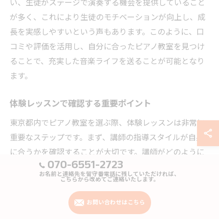
い、生徒がステージで演奏する機会を提供していること
が多く、これにより生徒のモチベーションが向上し、成
長を実感しやすいという声もあります。このように、口
コミや評価を活用し、自分に合ったピアノ教室を見つけ
ることで、充実した音楽ライフを送ることが可能となり
ます。
体験レッスンで確認する重要ポイント
東京都内でピアノ教室を選ぶ際、体験レッスンは非常に
重要なステップです。まず、講師の指導スタイルが自身
に合うかを確認することが大切です。講師がどのように
070-6551-2723
生徒と接するか、指導のペースや方法が自分の学び方に
お名前と連絡先を留守番電話に残していただければ、
合っているかを見極めましょう。また、教室の設備や雰
こちらから改めてご連絡いたします。
囲気も重要な要素です。ピアノの状態や音響環境が良好
お問い合わせはこちら
であるか、リラックスしてレッスンを受けられる雰囲気