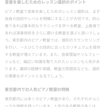
音楽を楽しむためのレッスン選択のポイント
口コミや評価から見る教室の実態
ピアノ教室で音楽を楽しむためのレッスン選択は、まず
体験レッスンで確認する重要ポイント
自身の目的やレベルを明確にすることが大切です。初心
通いやすさと継続のための環境
者であれば基本的なテクニックを学べる教室、上級者で
東京都のピアノ教室での実際の体験談から学ぶ
あれば演奏技術をさらに磨ける教室を選ぶと良いでしょ
レッスン選び
う。東京都内のピアノ教室では、個別のカウンセリング
を行い、一人ひとりの目的に合ったカリキュラムを提供
実際の経験者の声から見る教室の雰囲気
する教室が増えています。また、音楽理論やソルフェー
成功と失敗の体験談から学ぶ選び方
ジュなど、幅広い知識を取り入れたレッスンも人気があ
生徒たちの成長を支える教室の特徴
ります。講師の経験や実績、教室の雰囲気なども、選択
体験談から得られるピアノ学習のヒント
の重要なポイントとなるでしょう。
教師との相性が重要な理由
生徒の声が語る教室の魅力
東京都内での人気ピアノ教室の特徴
音楽の扉を開く東京都内のピアノ教室での一歩
東京都内には多くのピアノ教室があり、それぞれがユニ
新しい音楽の世界への第一歩
ークな特徴を持っています。人気のある教室の多くは、