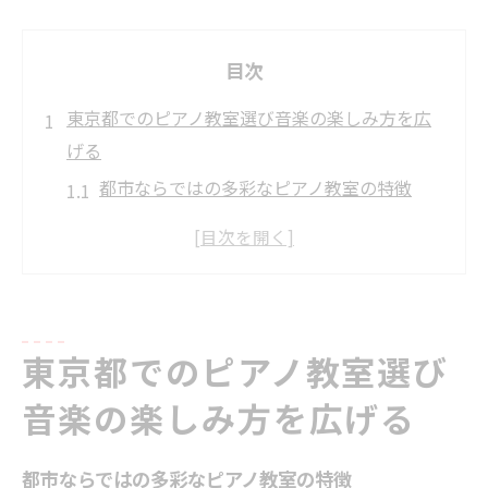
目次
東京都でのピアノ教室選び音楽の楽しみ方を広
げる
都市ならではの多彩なピアノ教室の特徴
自分に合ったピアノ教室の選び方
音楽を楽しむためのレッスン選択のポイン
ト
東京都内での人気ピアノ教室の特徴
東京都でのピアノ教室選び
オンラインと対面レッスンの違い
ピアノ教室で得られる音楽の楽しみ方
音楽の楽しみ方を広げる
初心者必見！東京都ピアノ教室のカリキュラム
の魅力
都市ならではの多彩なピアノ教室の特徴