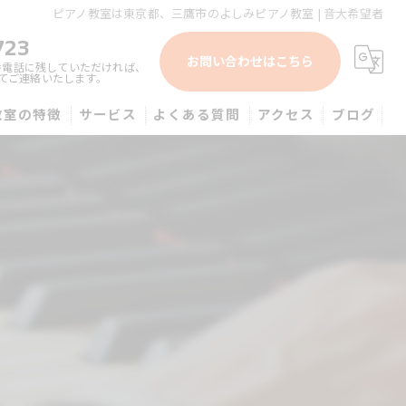
ピアノ教室は東京都、三鷹市のよしみピアノ教室 | 音大希望者
723
お問い合わせはこちら
番電話に残していただければ、
てご連絡いたします。
教室の特徴
サービス
よくある質問
アクセス
ブログ
蔵野市近辺・よしみピアノ教室
供
人
心者
大希望者