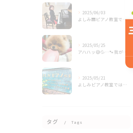
2025/06/03
よしみ🎹ピアノ教室で♪是非あなたも素敵に❣️楽しく🎶レッスン...
2025/05/25
アハハッ😅💦…🐾我が家の🏠️ワルボーズ・ポンピです🐶ごめんな...
2025/05/21
よしみピアノ教室では🎹とにかく生徒様の皆さまが、先ずは楽しく...
タグ
Tags