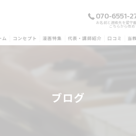
070-6551-2
お名前と連絡先を留守
こちらから改め
ーム
コンセプト
漫画特集
代表・講師紹介
口コミ
当
武
子
大
ブログ
初
音